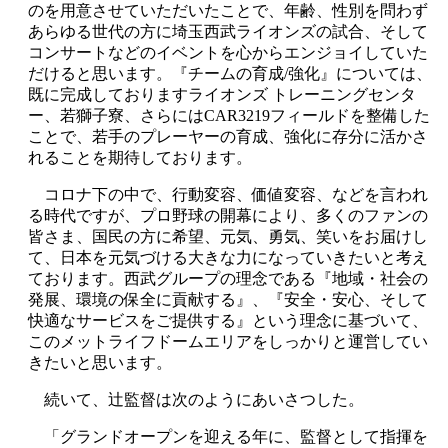
のを用意させていただいたことで、年齢、性別を問わず
あらゆる世代の方に埼玉西武ライオンズの試合、そして
コンサートなどのイベントを心からエンジョイしていた
だけると思います。『チームの育成/強化』については、
既に完成しておりますライオンズ トレーニングセンタ
ー、若獅子寮、さらにはCAR3219フィールドを整備した
ことで、若手のプレーヤーの育成、強化に存分に活かさ
れることを期待しております。
コロナ下の中で、行動変容、価値変容、などを言われ
る時代ですが、プロ野球の開幕により、多くのファンの
皆さま、国民の方に希望、元気、勇気、笑いをお届けし
て、日本を元気づける大きな力になっていきたいと考え
ております。西武グループの理念である『地域・社会の
発展、環境の保全に貢献する』、『安全・安心、そして
快適なサービスをご提供する』という理念に基づいて、
このメットライフドームエリアをしっかりと運営してい
きたいと思います。
続いて、辻監督は次のようにあいさつした。
「グランドオープンを迎える年に、監督として指揮を