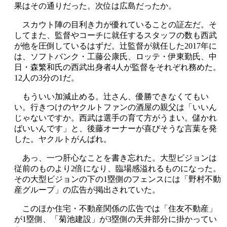
果はその通りだった。次位は広島だったか。
スカウト陣の目利き力が優れていることの証左だ。そ
してまた、監督やコーチに就任するスタッフの数も西武
が他を圧倒しているはずだ。辻監督が就任した2017年に
は、ソフトバンク・工藤公康氏、ロッテ・伊東勤氏、中
日・森繁和氏の西武出身者4人が監督をそれぞれ務めた。
12人の3分の1だ。
もういい加減止める。辻さん、優勝できなくてもい
い。行きつけのヤクルトファンの酒屋の親父は「いいん
じゃないですか。西武は選手の育て方がうまい。儲かれ
ばいいんです」と、後藤オーナーが喜びそうな言葉を発
した。ヤクルトがんばれ。
あっ、一つ肝心なことを書き忘れた。大型ビジョンは
従前のものより2倍になり、臨場感溢れるものになった。
その大型ビジョンの下の1塁側のフェンスには「野村不動
産グループ」の広告が掲出されていた。
このほか住宅・不動産関係の広告では「住友不動産」
が1塁側、「菊池建設」が3塁側の天井部分に掛かってい