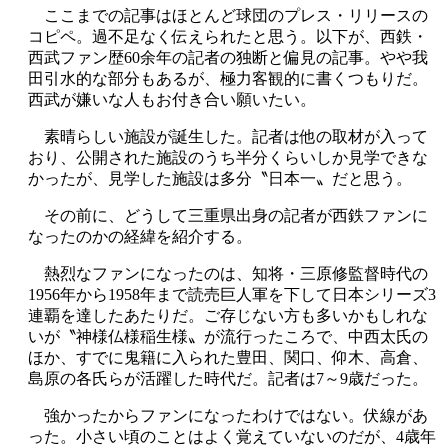
ここまでの記事はほとんど球団のプレス・リリースの
コピペ。過不足なく伝えられたと思う。以下が、西鉄・
西武ファン歴60余年の記者の独断と偏見の記事。やや我
田引水的な部分もあるが、極力客観的に書くつもりだ。
西武が嫌いな人もお付き合い願いたい。
素晴らしい施設が誕生した。記者は他の取材が入って
おり、公開された施設のうち半分くらいしか見学できな
かったが、見学した施設は多分〝日本一〟だと思う。
その前に、どうして三重県出身の記者が西鉄ファンに
なったのかの経緯を紹介する。
熱烈なファンになったのは、知将・三原修監督時代の
1956年から1958年まで読売巨人軍を下して日本シリーズ3
連覇を達したあたりだ。ご存じない方も多いかもしれな
いが〝神様仏様稲生様〟が流行ったころで、中西太氏の
ほか、すでに鬼籍に入られた豊田、関口、仰木、高倉、
島原の各氏らが活躍した時代だ。記者は7～9歳だった。
強かったからファンになったわけではない。伏線があ
った。小さい頃のことはよく覚えていないのだが、4歳年