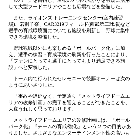
ールパークを目指し、屋根の外側の広がりを有効に活用
して大型フードエリアやこども広場などを整備した。
また、ライオンズ トレーニングセンター(室内練習
場)、若獅子寮、CAR3219フィールド(西武第二球場)など
選手の育成環境面についても施設を刷新し、野球に集中
できる環境を整備した。
野球観戦以外にも楽しめる「ボールパーク化」に加
え、選手の練習・育成環境の刷新を行ったことにより、
「ファンにとっても選手にとってもより満足できる施
設」へと変貌した。
ドーム内で行われたセレモニーで後藤オーナーは次の
ようにあいさつした。
「事故や遅延なく、予定通り『メットライフドームエ
リアの改修計画』の完了を迎えることができたことを、
大変うれしく思っております。
メットライフドームエリアの改修計画には、『ボール
パーク化』『チームの育成/強化』という２つの目的があ
りました。さまざまなエンターテインメント性の高いも