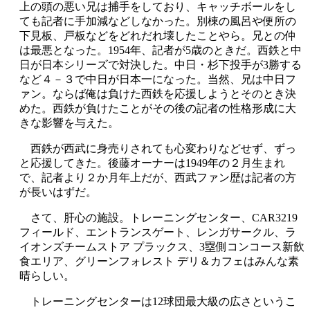
上の頭の悪い兄は捕手をしており、キャッチボールをし
ても記者に手加減などしなかった。別棟の風呂や便所の
下見板、戸板などをどれだれ壊したことやら。兄との仲
は最悪となった。1954年、記者が5歳のときだ。西鉄と中
日が日本シリーズで対決した。中日・杉下投手が3勝する
など４－３で中日が日本一になった。当然、兄は中日フ
ァン。ならば俺は負けた西鉄を応援しようとそのとき決
めた。西鉄が負けたことがその後の記者の性格形成に大
きな影響を与えた。
西鉄が西武に身売りされても心変わりなどせず、ずっ
と応援してきた。後藤オーナーは1949年の２月生まれ
で、記者より２か月年上だが、西武ファン歴は記者の方
が長いはずだ。
さて、肝心の施設。トレーニングセンター、CAR3219
フィールド、エントランスゲート、レンガサークル、ラ
イオンズチームストア プラックス、3塁側コンコース新飲
食エリア、グリーンフォレスト デリ＆カフェはみんな素
晴らしい。
トレーニングセンターは12球団最大級の広さというこ