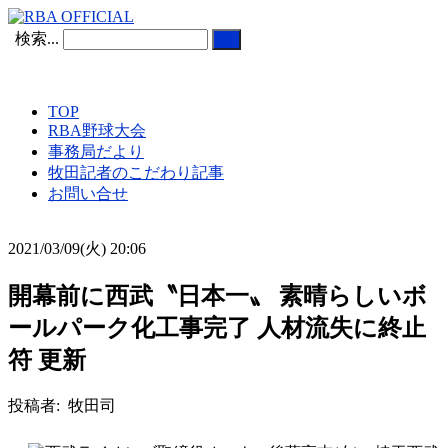
検索...
TOP
RBA野球大会
事務局だより
牧田記者のこだわり記事
お問い合せ
2021/03/09(火) 20:06
開幕前に西武〝日本一〟 素晴らしいボ
ールパーク化工事完了 人材流失に終止
符 更新
投稿者: 牧田司