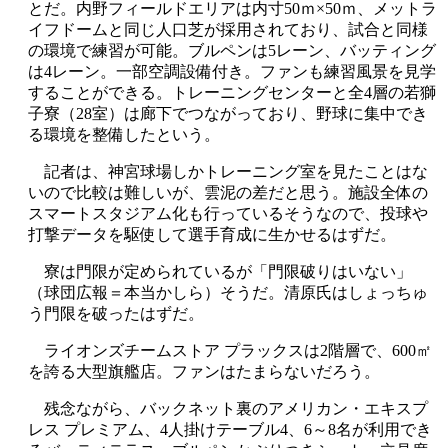
とだ。内野フィールドエリアは内寸50ｍ×50ｍ、メットラ
イフドームと同じ人口芝が採用されており、試合と同様
の環境で練習が可能。ブルペンは5レーン、バッティング
は4レーン。一部空調設備付き。ファンも練習風景を見学
することができる。トレーニングセンターと全4層の若獅
子寮（28室）は廊下でつながっており、野球に集中でき
る環境を整備したという。
記者は、神宮球場しかトレーニング室を見たことはな
いので比較は難しいが、雲泥の差だと思う。施設全体の
スマートスタジアム化も行っているそうなので、投球や
打撃データを駆使して選手育成に生かせるはずだ。
寮は門限が定められているが「門限破りはいない」
（球団広報＝本当かしら）そうだ。清原氏はしょっちゅ
う門限を破ったはずだ。
ライオンズチームストア プラックスは2階層で、600㎡
を誇る大型旗艦店。ファンはたまらないだろう。
残念ながら、バックネット裏のアメリカン・エキスプ
レス プレミアム、4人掛けテーブル4、6～8名が利用でき