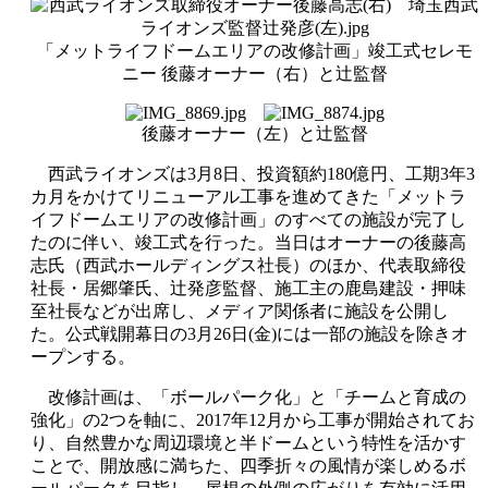
「メットライフドームエリアの改修計画」竣工式セレモ
ニー 後藤オーナー（右）と辻監督
後藤オーナー（左）と辻監督
西武ライオンズは3月8日、投資額約180億円、工期3年3
カ月をかけてリニューアル工事を進めてきた「メットラ
イフドームエリアの改修計画」のすべての施設が完了し
たのに伴い、竣工式を行った。当日はオーナーの後藤高
志氏（西武ホールディングス社長）のほか、代表取締役
社長・居郷肇氏、辻発彦監督、施工主の鹿島建設・押味
至社長などが出席し、メディア関係者に施設を公開し
た。公式戦開幕日の3月26日(金)には
一部の施設を除き
オ
ープンする。
改修計画は、「ボールパーク化」と「チームと育成の
強化」の2つを軸に、2017年12月から工事が開始されてお
り、自然豊かな周辺環境と半ドームという特性を活かす
ことで、開放感に満ちた、四季折々の風情が楽しめるボ