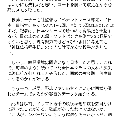
はいかにも失礼だと思い、コートを脱いで震えながら必
死にメモを取った。
後藤オーナーも辻監督も〝ペナントレース奪還〟〝日
本一目指す〟をそれぞれ1～2回、合計で6回は口にしたは
ずだ。記者は、日本シリーズで勝つのは容易だと予想す
るが、目の上のたん瘤・ソフトバンクを倒すのは容易で
はないと思う。現有勢力ではどうひいき目に考えても
〝神様仏様稲生様〟のような計算が立つ投手が足りな
い。
しかし、練習環境は間違いなく日本一だと思う。これ
で、毎年のように続いていた全日本クラスの人材の流失
に終止符が打たれると確信した。西武の黄金期（何度目
になるのか）が始まる。
もう一つ、球団、野球ファンの方々にいかに西武が優
れたチームであるかの客観的データを紹介する。
記者は以前、ドラフト選手の現役稼働年数を数日かけ
て調べたことがある。確証があったわけではないが、
〝西武がナンバーワン〟という確信があったからだ。結