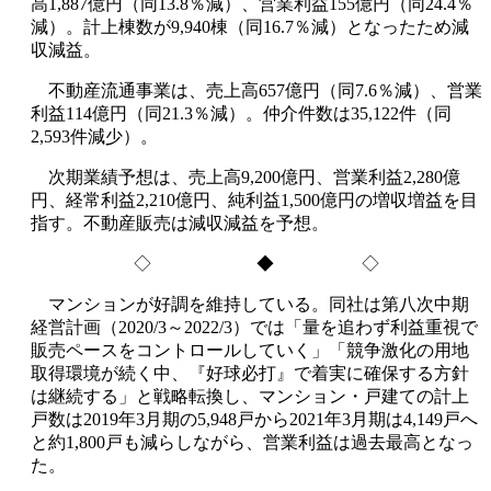
高1,887億円（同13.8％減）、営業利益155億円（同24.4％
減）。計上棟数が9,940棟（同16.7％減）となったため減
収減益。
不動産流通事業は、売上高657億円（同7.6％減）、営業
利益114億円（同21.3％減）。仲介件数は35,122件（同
2,593件減少）。
次期業績予想は、売上高9,200億円、営業利益2,280億
円、経常利益2,210億円、純利益1,500億円の増収増益を目
指す。不動産販売は減収減益を予想。
◇ ◆ ◇
マンションが好調を維持している。同社は第八次中期
経営計画（2020/3～2022/3）では「量を追わず利益重視で
販売ペースをコントロールしていく」「競争激化の用地
取得環境が続く中、『好球必打』で着実に確保する方針
は継続する」と戦略転換し、マンション・戸建ての計上
戸数は2019年3月期の5,948戸から2021年3月期は4,149戸へ
と約1,800戸も減らしながら、営業利益は過去最高となっ
た。