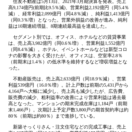
住友不動産は5月13日、2021年3月期決算を発表。売上
高9,174億円(前期比9.5％減)、営業利益2,192億円（同5.4％
減）、経常利益2,099億円（同4.8％減）、純利益1,413億円
（同0.3％増）となった。営業外損益の改善が進み、純利
益は10期連続増益、8期連続最高益を達成した。
セグメント別では、オフィス、ホテルなどの賃貸事業
は、売上高3,982億円（同0.6％増）、営業利益1,552億円
（同8.4％減）。ホテル、イベントホールなどは新型コロ
ナの影響を大きく受けたが、オフィスは、空室率2.8％
（前期末は1.4％）の低水準を維持するなど増収増益とな
った。
不動産販売は、売上高2,633億円（同18.9％減）、営業
利益539億円（16.0％増）。計上戸数は前期の5,431戸から
4,164戸へ大幅に減少し、売上高も減少したが、広告費、
販売費の減少、粗利益率の改善により営業利益は過去最
高となった。マンションの期末完成在庫は1,184戸（前期
末1,466戸）。次期計上予定戸数3,800戸の期首契約率は約
80％（前期は約80％）まで進捗している。
新築そっくりさん・注文住宅などの完成工事は、売上