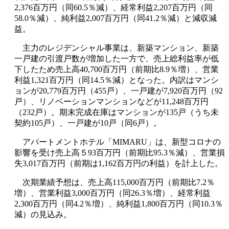
2,376百万円（同60.5％減）、経常利益2,207百万円（同
58.0％減）、純利益2,007百万円（同41.2％減）と減収減
益。
主力のレジデンシャル事業は、新築マンション、新築
一戸建の引渡戸数が増加した一方で、売上総利益率が低
下したため売上高40,700百万円（前期比8.9％増）、営業
利益1,321百万円（同14.5％減）となった。内訳はマンシ
ョンが20,779百万円（455戸）、一戸建が7,920百万円（92
戸）、リノベーションマンションなどが11,248百万円
（232戸）。期末完成在庫はマンションが135戸（うち未
契約105戸）、一戸建が10戸（同6戸）。
アパートメントホテル「MIMARU」は、新型コロナの
影響を受け売上高５93百万円（前期比95.3％減）、営業損
失3,017百万円（前期は1,162百万円の利益）を計上した。
次期業績予想は、売上高115,000百万円（前期比7.2％
増）、営業利益3,000百万円（同26.3％増）、経常利益
2,300百万円（同4.2％増）、純利益1,800百万円（同10.3％
減）の見込み。