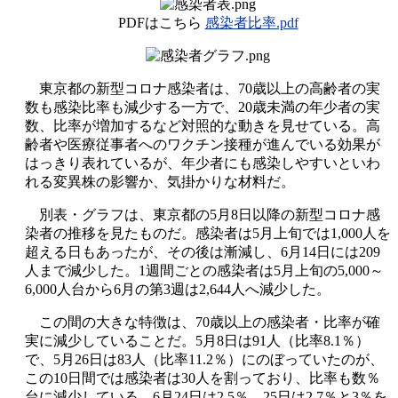
PDFはこちら
感染者比率.pdf
東京都の新型コロナ感染者は、70歳以上の高齢者の実
数も感染比率も減少する一方で、20歳未満の年少者の実
数、比率が増加するなど対照的な動きを見せている。高
齢者や医療従事者へのワクチン接種が進んでいる効果が
はっきり表れているが、年少者にも感染しやすいといわ
れる変異株の影響か、気掛かりな材料だ。
別表・グラフは、東京都の5月8日以降の新型コロナ感
染者の推移を見たものだ。感染者は5月上旬では1,000人を
超える日もあったが、その後は漸減し、6月14日には209
人まで減少した。1週間ごとの感染者は5月上旬の5,000～
6,000人台から6月の第3週は2,644人へ減少した。
この間の大きな特徴は、70歳以上の感染者・比率が確
実に減少していることだ。5月8日は91人（比率8.1％）
で、5月26日は83人（比率11.2％）にのぼっていたのが、
この10日間では感染者は30人を割っており、比率も数％
台に減少している。6月24日は2.5％、25日は2.7％と3％を