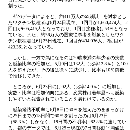
割った。
都のデータによると、約311万人の65歳以上を対象とし
たワクチン接種者は6月24日現在、 1回目が1,660,474人、2
回目が605,415人となっており、1回目接種者は53％となっ
ている。また、約56万人の医療従事者を対象としたワク
チン接種者は6月25日現在、1回目が494,036人、2回目が
423,361となっている。
しかし、一方で気になるのは20歳未満の年少者の実数
と感染比率の増加だ。5月9日は132人（比率12.8％）と100
人を超えたが、その後は徐々に減少し、比率も10％前後
で推移してきた。
ところが、6月23日には92人（比率14.9％）に増加し、
実数・比率は増加傾向にある。変異株は若年層へも感染
しやすいと報告されていることを裏付けているのか。
感染経路不明率も6月8日に60％を超えたのをきっかけ
に25日までの18日間で60％を割ったのは6月23日
（58.3％）しかなく、18日間の不明率は62.8％に達してい
る。都のデータでは、6月25日現在の7日間移動平均値は