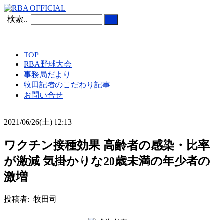
検索...
TOP
RBA野球大会
事務局だより
牧田記者のこだわり記事
お問い合せ
2021/06/26(土) 12:13
ワクチン接種効果 高齢者の感染・比率
が激減 気掛かりな20歳未満の年少者の
激増
投稿者: 牧田司