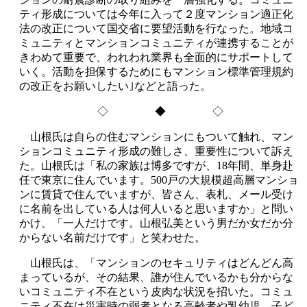
ティ形成については今年に入って２度マンション適正化
法の改正について国交省に要望活動を行なった。地域コ
ミュニティとマンションコミュニティが連携することが
きわめて重要で、われわれ業界も全面的にサポートして
いく。活動を担保するためにもマンション標準管理規約
の改正をお願いしたい｣などと語った。
◇ ◆ ◇
山根氏は自らの住むマンションにもついて触れ、マン
ションコミュニティ形成の難しさ、重要性について訴え
た。山根氏は「私の家族は博多ですが、18年間、単身赴
任で東京に住んでいます。500戸の大規模超高層マンショ
ンに賃貸で住んでいますが、皆さん、表札、メール受け
に名前を出している人は何人いると思いますか」と問い
かけ、「一人だけです。山根弘美という男だか女だか分
からない名前だけです」と笑わせた。
山根氏は、「マンションのセキュリティはどんどん高
まっているが、その結果、誰が住んでいるかも分からな
いコミュニティ不在という皮肉な状況を招いた。コミュ
ニティ不在は災害時の弱者となる高齢者や乳幼児、子ど