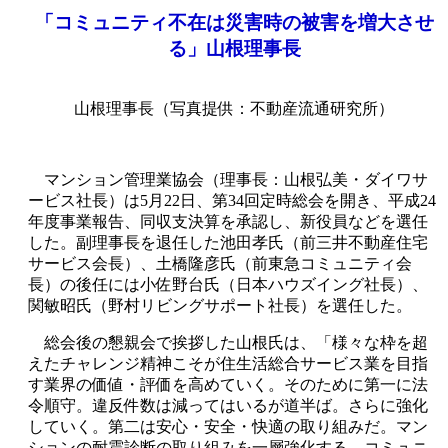
「コミュニティ不在は災害時の被害を増大させ
る」山根理事長
山根理事長（写真提供：不動産流通研究所）
マンション管理業協会（理事長：山根弘美・ダイワサ
ービス社長）は5月22日、第34回定時総会を開き、平成24
年度事業報告、同収支決算を承認し、新役員などを選任
した。副理事長を退任した池田孝氏（前三井不動産住宅
サービス会長）、土橋隆彦氏（前東急コミュニティ会
長）の後任には小佐野台氏（日本ハウズイング社長）、
関敏昭氏（野村リビングサポート社長）を選任した。
総会後の懇親会で挨拶した山根氏は、「様々な枠を超
えたチャレンジ精神こそが住生活総合サービス業を目指
す業界の価値・評価を高めていく。そのために第一に法
令順守。違反件数は減ってはいるが道半ば。さらに強化
していく。第二は安心・安全・快適の取り組みだ。マン
ションの耐震診断の取り組みを一層強化する。コミュニ