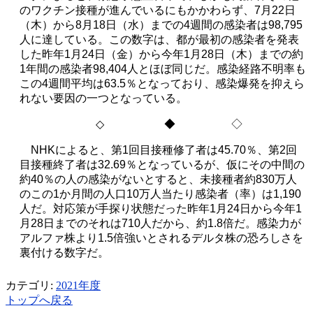
のワクチン接種が進んでいるにもかかわらず、
7
月
22
日
（木）から
8
月
18
日（水）までの
4
週間の感染者は
98,795
人に達している。この数字は、都が最初の感染者を発表
した昨年
1
月
24
日（金）から今年
1
月
28
日（木）までの約
1
年間の感染者
98,404
人とほぼ同じだ。感染経路不明率も
この
4
週間平均は
63.5
％となっており、感染爆発を抑えら
れない要因の一つとなっている。
◇
◆ ◇
NHK
によると、第
1
回目接種修了者は
45.70
％、第
2
回
目接種終了者は
32.69
％となっているが、仮にその中間の
約
40
％の人の感染がないとすると、未接種者約
830
万人
のこの
1
か月間の人口
10
万人当たり感染者（率）は
1,190
人だ。対応策が手探り状態だった昨年
1
月
24
日から今年
1
月
28
日までのそれは
710
人だから、約
1.8
倍だ。感染力が
アルファ株より
1.5
倍強いとされるデルタ株の恐ろしさを
裏付ける数字だ。
カテゴリ:
2021年度
トップへ戻る