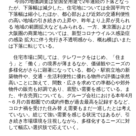
今回の地価調査は全国全用途で
2
年連続の下落となっ
たが、下落幅は減少した。住宅地については全国平均で
下落幅は縮小したほか、都心部および近郊の交通利便性
の高い地域の引き続きの上昇や、昨年より上昇が見られ
る 地域の範囲拡大などもみられる。一方、東京圏および
大阪圏の商業地については、新型コロナウイルス感染症
の感染 拡大に伴う先行き不透明感から、概ね横ばいまた
は下落に転じている。
住宅市場に関しては、テレワークをはじめ、「住ま
う」と「働く」の境界が薄まるなか、価値観やニーズの
多様化がさらに顕著になっている。都心・駅前立地の新
築物件や、交通・生活利便性に優れる物件の評価は依然
高いことに加えて、間数・広さを求めての準都心や郊外
物件の販売も好調であり、底堅い需要を感じている。ま
た、中古売買についても、グループ会社における本年
4
月
~
６月の首都圏での成約件数が過去最高を記録するなど、
コロナ禍を受けた住み替 え需要もまだ一巡したとは考え
ていない。総じて強い需要を感じる状況ではあるが、引
き続き市場環境を注視しながら、多様化するニーズに対
して幅広い選択肢で応えていく。