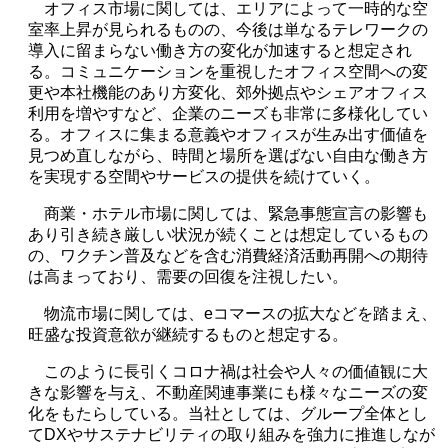
オフィス市場に関しては、エリアによって一時的な空
室率上昇が見られるものの、今後は単なるテレワークの
導入に留まらない働き方の変化が加速すると想定され
る。コミュニケーションを重視したオフィス空間への変
更や本社機能のあり方変化、郊外拠点やシェアオフィス
利用を増やすなど、企業のニーズも非常に多様化してい
る。オフィスに集まる意義やオフィスが生み出す価値を
見つめ直しながら、時間と場所を選ばない自由な働き方
を実現する空間やサービスの提供を続けていく。
商業・ホテル市場に関しては、緊急事態宣言の影響も
あり引き続き厳しい状況が続くことは想定しているもの
の、ワクチン普及などを含む消費経済活動再開への期待
は高まっており、需要の回復を注視したい。
物流市場に関しては、
e
コマースの拡大などを踏まえ、
旺盛な投資意欲が継続するものと想定する。
このように長引くコロナ禍は社会や人々の価値観に大
きな影響を与え、不動産関連事業にも様々なニーズの変
化をもたらしている。当社としては、グループ全体とし
て
DX
やサステナビリティの取り組みを強力に推進しなが