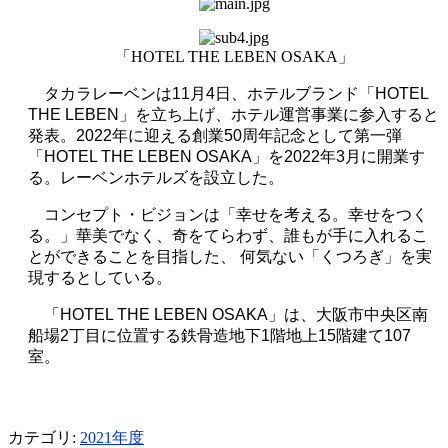
「HOTEL THE LEBEN OSAKA」
タカラレーベンは
11
月
4
日、ホテルブランド「
HOTEL
THE LEBEN
」を立ち上げ、ホテル運営事業に参入すると
発表。
2022
年に迎える創業
50
周年記念として第一弾
「
HOTEL THE LEBEN OSAKA
」を
2022
年
3
月に開業す
る。レーベンホテルズを設立した。
コンセプト・ビジョンは「幸せを考える。幸せをつく
る。」華美でなく、奇をてらわず、誰もが手に入れるこ
とができることを目指した、 何気ない「くつろぎ」を実
現するとしている。
「
HOTEL THE LEBEN OSAKA
」は、大阪市中央区南
船場
2
丁目に位置する鉄骨造地下
1
階地上
15
階建て
107
室。
カテゴリ:
2021年度