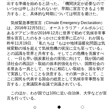
出する準備を始めると語った。「機関決定が必要なので
いつかは申し上げられないが、早期に宣言できるよう努
力する」と、具体的な時期については明言を避けた。
気候緊急事態宣言（
Climate Emergency Declaration
）
は、
2016
年
12
月
5
日に、オーストラリア・メルボルンに
あるデアビン市が
2016
年
12
月に世界で初めて気候非常事
態を宣言したのをきっかけに全世界に広がり、わが国も
昨年
11
月
19
日、「私たちは『もはや地球温暖化問題は気
候変動の域を超えて気候危機の状況に立ち至っている』
との認識を世界と共有する。そしてこの危機を克服すべ
く、一日も早い脱炭素社会の実現に向けて、我が国の経
済社会の再設計・取組の抜本的強化を行い、国際社会の
名誉ある一員として、それに相応しい取組を、国を挙げ
て実践していくことを決意する。その第一歩として、こ
こに国民を代表する国会の総意として気候非常事態を宣
言する」と衆議院本会議で決議されている。
このほか、わが国では
100
に近い自治体、大学などが宣
言を行っている。
◇
◆ ◇