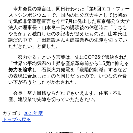
今井会長の発言は、同日行われた「第
6
回エコ・ファー
ストシンポジウム」で、国内の国公立大学としては初め
て気候非常事態宣言を今年
7
月に発出した東京都公立大学
法人の理事長・山本良一氏の講演後の休憩時に「うちも
やるか」と独白したのを記者が捉えたものだ。山本氏は
講演の中で「戸田建設さんも建設業界の先陣を切ってい
ただきたい」と促した。
「努力する」という言葉は、先に
COP26
で議決された
「世界の平均気温の上昇を産業革命前から
1.5
度に抑える
努力を追求
し、石炭火力発電を『段階的削減』するなど
の表現に合意した」のと同じだったので、いつなのか食
い下がろうとしたがかわされた。
会長！努力目標ならだれでもいえます。住宅・不動
産、建設業で先陣を切っていただきたい。
カテゴリ:
2021年度
トップへ戻る