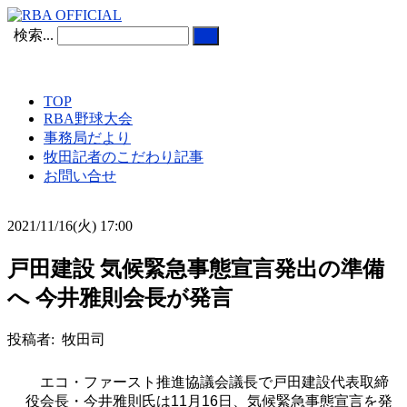
検索...
TOP
RBA野球大会
事務局だより
牧田記者のこだわり記事
お問い合せ
2021/11/16(火) 17:00
戸田建設 気候緊急事態宣言発出の準備
へ 今井雅則会長が発言
投稿者: 牧田司
エコ・ファースト推進協議会議長で戸田建設代表取締
役会長・今井雅則氏は
11
月
16
日、気候緊急事態宣言を発