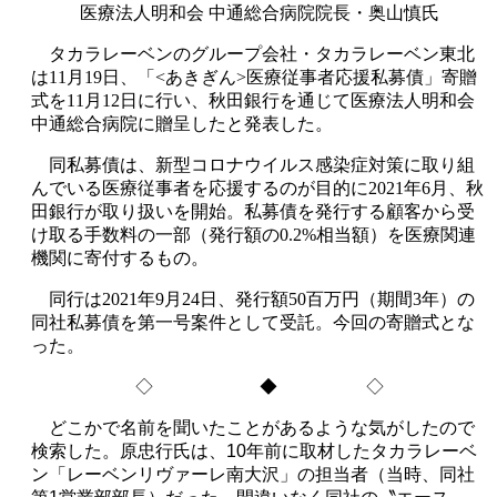
医療法人明和会 中通総合病院院長・奥山慎氏
タカラレーベンのグループ会社・タカラレーベン東北
は11月19日、「<あきぎん>医療従事者応援私募債」寄贈
式を11月12日に行い、秋田銀行を通じて医療法人明和会
中通総合病院に贈呈したと発表した。
同私募債は、新型コロナウイルス感染症対策に取り組
んでいる医療従事者を応援するのが目的に2021年6月、秋
田銀行が取り扱いを開始。私募債を発行する顧客から受
け取る手数料の一部（発行額の0.2%相当額）を医療関連
機関に寄付するもの。
同行は2021年9月24日、発行額50百万円（期間3年）の
同社私募債を第一号案件として受託。今回の寄贈式とな
った。
◇ ◆ ◇
どこかで名前を聞いたことがあるような気がしたので
検索した。原忠行氏は、
10
年前に取材したタカラレーベ
ン「レーベンリヴァーレ南大沢」の担当者（当時、同社