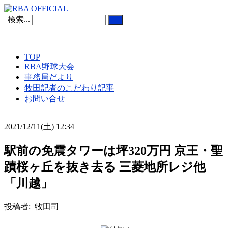
検索...
TOP
RBA野球大会
事務局だより
牧田記者のこだわり記事
お問い合せ
2021/12/11(土) 12:34
駅前の免震タワーは坪320万円 京王・聖
蹟桜ヶ丘を抜き去る 三菱地所レジ他
「川越」
投稿者: 牧田司