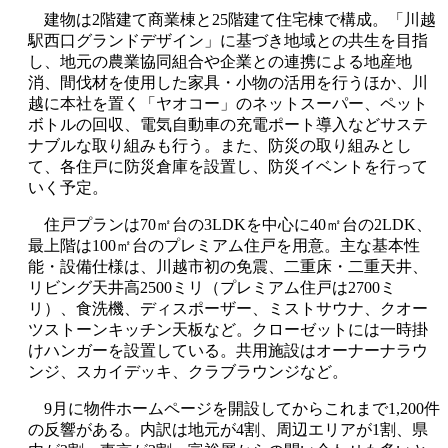
建物は2階建て商業棟と25階建て住宅棟で構成。「川越
駅西口グランドデザイン」に基づき地域との共生を目指
し、地元の農業協同組合や企業との連携による地産地
消、間伐材を使用した家具・小物の活用を行うほか、川
越に本社を置く「ヤオコー」のネットスーパー、ペット
ボトルの回収、電気自動車の充電ポート導入などサステ
ナブルな取り組みも行う。また、防災の取り組みとし
て、各住戸に防災倉庫を設置し、防災イベントを行って
いく予定。
住戸プランは70㎡台の3LDKを中心に40㎡台の2LDK、
最上階は100㎡台のプレミアム住戸を用意。主な基本性
能・設備仕様は、川越市初の免震、二重床・二重天井、
リビング天井高2500ミリ（プレミアム住戸は2700ミ
リ）、食洗機、ディスポーザー、ミストサウナ、クオー
ツストーンキッチン天板など。クローゼットには一時掛
けハンガーを設置している。共用施設はオーナーナラウ
ンジ、スカイデッキ、クラブラウンジなど。
9月に物件ホームページを開設してからこれまで1,200件
の反響がある。内訳は地元が4割、周辺エリアが1割、県