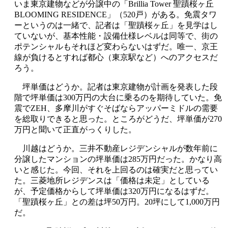
いま東京建物などが分譲中の「Brillia Tower 聖蹟桜ヶ丘
BLOOMING RESIDENCE」（520戸）がある。免震タワ
ーというのは一緒で、記者は「聖蹟桜ヶ丘」を見学はし
ていないが、基本性能・設備仕様レベルは同等で、街の
ポテンシャルもそれほど変わらないはずだ。唯一、京王
線が負けるとすれば都心（東京駅など）へのアクセスだ
ろう。
坪単価はどうか。記者は東京建物が計画を発表した段
階で坪単価は300万円の大台に乗るのを期待していた。免
震でZEH、多摩川がすぐそばならアッパーミドルの需要
を総取りできると思った。ところがどうだ、坪単価が270
万円と聞いて正直がっくりした。
川越はどうか。三井不動産レジデンシャルが数年前に
分譲したマンションの坪単価は285万円だった。かなり高
いと感じた。今回、それを上回るのは確実だと思ってい
た。三菱地所レジデンスは「価格は未定」としている
が、予定価格からして坪単価は320万円になるはずだ。
「聖蹟桜ヶ丘」との差は坪50万円。20坪にして1,000万円
だ。