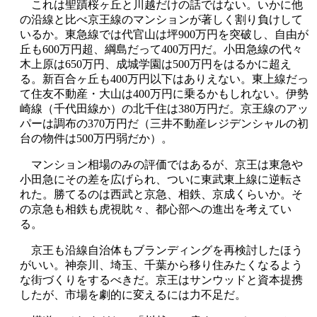
これは聖蹟桜ヶ丘と川越だけの話ではない。いかに他
の沿線と比べ京王線のマンションが著しく割り負けして
いるか。東急線では代官山は坪900万円を突破し、自由が
丘も600万円超、綱島だって400万円だ。小田急線の代々
木上原は650万円、成城学園は500万円をはるかに超え
る。新百合ヶ丘も400万円以下はありえない。東上線だっ
て住友不動産・大山は400万円に乗るかもしれない。伊勢
崎線（千代田線か）の北千住は380万円だ。京王線のアッ
パーは調布の370万円だ（三井不動産レジデンシャルの初
台の物件は500万円弱だか）。
マンション相場のみの評価ではあるが、京王は東急や
小田急にその差を広げられ、ついに東武東上線に逆転さ
れた。勝てるのは西武と京急、相鉄、京成くらいか。そ
の京急も相鉄も虎視眈々、都心部への進出を考えてい
る。
京王も沿線自治体もブランディングを再検討したほう
がいい。神奈川、埼玉、千葉から移り住みたくなるよう
な街づくりをするべきだ。京王はサンウッドと資本提携
したが、市場を劇的に変えるには力不足だ。