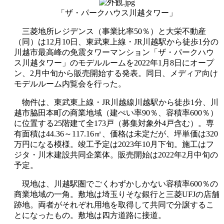
「ザ・パークハウス川越タワー」
三菱地所レジデンス（事業比率50％）と大栄不動産
（同）は12月10日、東武東上線・JR川越駅から徒歩1分の
川越市最高峰の免震タワーマンション「ザ・パークハウ
ス川越タワー」のモデルルームを2022年1月8日にオープ
ン、2月中旬から販売開始する発表。同日、メディア向け
モデルルーム内覧会を行った。
物件は、東武東上線・JR川越線川越駅から徒歩1分、川
越市脇田本町の商業地域（建ぺい率90％、容積率600％）
に位置する25階建て全173戸（募集対象外4戸含む）。専
有面積は44.36～117.16㎡、価格は未定だが、坪単価は320
万円になる模様。竣工予定は2023年10月下旬。施工はフ
ジタ・川木建設共同企業体。販売開始は2022年2月中旬の
予定。
現地は、川越駅圏でごくわずかしかない容積率600％の
商業地域の一角。敷地は埼玉りそな銀行と三菱UFJの店舗
跡地。両者がそれぞれ用地を取得して共同で分譲するこ
とになったもの。敷地は四方道路に接道。