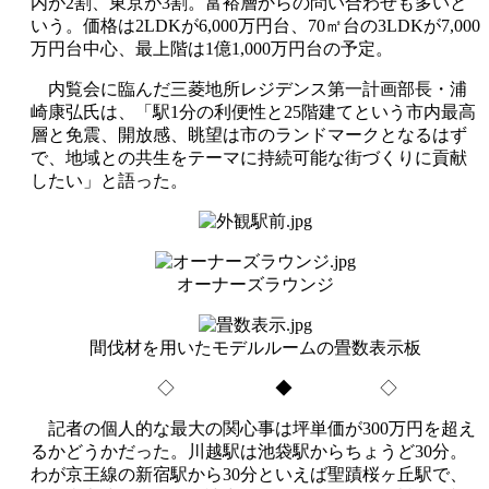
内が2割、東京が3割。富裕層からの問い合わせも多いと
いう。価格は2LDKが6,000万円台、70㎡台の3LDKが7,000
万円台中心、最上階は1億1,000万円台の予定。
内覧会に臨んだ三菱地所レジデンス第一計画部長・浦
崎康弘氏は、「駅1分の利便性と25階建てという市内最高
層と免震、開放感、眺望は市のランドマークとなるはず
で、地域との共生をテーマに持続可能な街づくりに貢献
したい」と語った。
オーナーズラウンジ
間伐材を用いたモデルルームの畳数表示板
◇ ◆ ◇
記者の個人的な最大の関心事は坪単価が300万円を超え
るかどうかだった。川越駅は池袋駅からちょうど30分。
わが京王線の新宿駅から30分といえば聖蹟桜ヶ丘駅で、