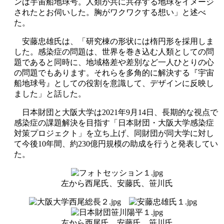
ンは宇宙船地球号。人類が共に共存する地球をイメージ
されたとお伺いした。胸がワクワクする想い」と述べ
た。
安藤忠雄氏は、「研究棟の形状には楕円形を採用しま
した。感染症の問題は、世界を巻き込む人類としての問
題であると同時に、地域格差や差別など一人ひとりの心
の問題でもあります。それらを多角的に解決する『宇宙
船地球号』としての役割を意識して、デザインに反映し
ました」と話した。
日本財団と大阪大学は2021年9月14日、長期的な視点で
感染症の課題解決を目指す「日本財団・大阪大学感染症
対策プロジェクト」を立ち上げ、同財団が同大学に対し
て今後10年間、約230億円規模の助成を行うと発表してい
た。
左から西尾氏、安藤氏、笹川氏
左から西尾氏、安藤氏、笹川氏