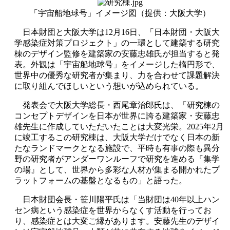
「宇宙船地球号」イメージ図（提供：大阪大学）
日本財団と大阪大学は12月16日、「日本財団・大阪大
学感染症対策プロジェクト」の一環として建築する研究
棟のデザイン監修を建築家の安藤忠雄氏が担当すると発
表。外観は「宇宙船地球号」をイメージした楕円形で、
世界中の優秀な研究者が集まり、力を合わせて課題解決
に取り組んでほしいという想いが込められている。
発表会で大阪大学総長・西尾章治郎氏は、「研究棟の
コンセプトデザインを日本が世界に誇る建築家・安藤忠
雄先生に作成していただいたことは大変光栄。2025年2月
に竣工するこの研究棟は、大阪大学だけでなく日本の新
たなランドマークとなる施設で、平時も有事の際も異分
野の研究者がアンダーワンルーフで研究を進める『集学
の場』として、世界から多彩な人材が集まる開かれたプ
ラットフォームの基盤となるもの」と語った。
日本財団会長・笹川陽平氏は「当財団は40年以上ハン
セン病という感染症を世界からなくす活動を行ってお
り、感染症とは大変ご縁があります。安藤先生のデザイ