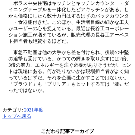
ポラス中央住宅はキッチンとキッチンカウンター・ダ
イニングテーブルを一体化したピアキッチンがある。し
かも価格にしたら数十万円はするはずのバックカウンタ
ー・食器棚付きだ。このほか、生活者目線の細かな工夫
がユーザーの心を捉えている。最近は長谷工コーポレー
ション施工が増えているが、販売代理の長谷工アーベス
ト担当者も絶賛するほどだ。
東急不動産は他の大手から差を付けられ、後続の中堅
の追撃も受けている。かつての輝きを取り戻すには2倍、
3倍の努力、エネルギーを注ぐ必要がありそうだが、ヒン
トは現場にある。何が足りないかは現場担当者がよく知
っているはずだ。それを企画に生かすことではないか。
「プラウド」も「ブリリア」もヒットする前は〝並〟だ
ったではないか。
カテゴリ:
2021年度
トップへ戻る
こだわり記事アーカイブ