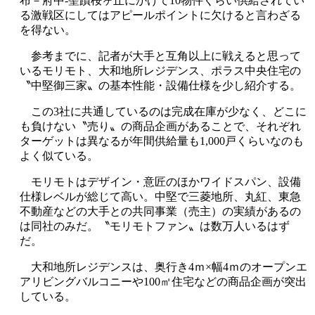
布－府中-聖蹟桜ヶ丘にかけて10物件くらい供給されてい
る激戦区にしてはアピールポイントに欠けると言わざる
を得ない。
参考までに、記者が大手と互角以上に戦えると思って
いるモリモト、大和地所レジデンス、ポラス中央住宅の
〝中堅御三家〟の基本性能・設備仕様を少し紹介する。
この3社に共通しているのは完成在庫が少なく、どこに
も負けない〝売り〟の商品企画があることで、それぞれ
ターゲットは異なるが年間供給量も1,000戸くらいなのも
よく似ている。
モリモトはデザイン・意匠のほかワイドスパン、設備
仕様レベルが総じて高い。中堅で三菱地所、丸紅、東急
不動産などの大手との共同事業（売主）の実績があるの
は同社のみだ。〝モリモトファン〟は数万人いるはず
だ。
大和地所レジデンスは、奥行き4ｍ×幅4ｍのオープンエ
アリビングバルコニーや100㎡住宅などの商品企画が突出
している。