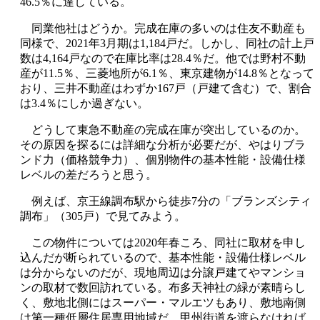
46.5％に達している。
同業他社はどうか。完成在庫の多いのは住友不動産も
同様で、2021年3月期は1,184戸だ。しかし、同社の計上戸
数は4,164戸なので在庫比率は28.4％だ。他では野村不動
産が11.5％、三菱地所が6.1％、東京建物が14.8％となって
おり、三井不動産はわずか167戸（戸建て含む）で、割合
は3.4％にしか過ぎない。
どうして東急不動産の完成在庫が突出しているのか。
その原因を探るには詳細な分析が必要だが、やはりブラ
ンド力（価格競争力）、個別物件の基本性能・設備仕様
レベルの差だろうと思う。
例えば、京王線調布駅から徒歩7分の「ブランズシティ
調布」（305戸）で見てみよう。
この物件については2020年春ころ、同社に取材を申し
込んだが断られているので、基本性能・設備仕様レベル
は分からないのだが、現地周辺は分譲戸建てやマンショ
ンの取材で数回訪れている。布多天神社の緑が素晴らし
く、敷地北側にはスーパー・マルエツもあり、敷地南側
は第一種低層住居専用地域だ。甲州街道を渡らなければ