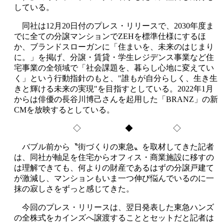
している。
同社は12月20日付のプレス・リリースで、2030年度ま
でに全ての分譲マンションでZEHを標準仕様にするほ
か、ブランドスローガンに「住まいを、未来のはじまり
に。」を掲げ、分譲・賃貸・学生レジデンス事業など住
宅事業の全領域で「社会課題を、暮らし心地に変えてい
く」という行動指針のもと、"誰もが自分らしく、生き生
きと輝ける未来の実現"を目指すとしている。2022年1月
からは俳優の長谷川博己さんを起用した「BRANZ」の新
CMを放映するとしている。
◇ ◆ ◇
バブル前から〝街づくりの東急〟を取材してきた記者
は、同社が軸足を住宅からオフィス・商業施設に移すの
は理解できても、何よりの財産であるはずの分譲戸建て
が激減し、マンションもいま一つ伸び悩んでいるのに一
抹の寂しさをずっと感じてきた。
今回のプレス・リリースは、翌日発表した東急ハンズ
の全株式をカインズへ譲渡することとセットだと記者は