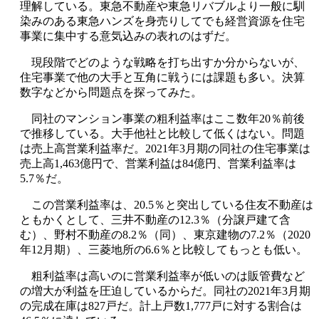
理解している。東急不動産や東急リバブルより一般に馴
染みのある東急ハンズを身売りしてでも経営資源を住宅
事業に集中する意気込みの表れのはずだ。
現段階でどのような戦略を打ち出すか分からないが、
住宅事業で他の大手と互角に戦うには課題も多い。決算
数字などから問題点を探ってみた。
同社のマンション事業の粗利益率はここ数年20％前後
で推移している。大手他社と比較して低くはない。問題
は売上高営業利益率だ。2021年3月期の同社の住宅事業は
売上高1,463億円で、営業利益は84億円、営業利益率は
5.7％だ。
この営業利益率は、20.5％と突出している住友不動産は
ともかくとして、三井不動産の12.3％（分譲戸建て含
む）、野村不動産の8.2％（同）、東京建物の7.2％（2020
年12月期）、三菱地所の6.6％と比較してもっとも低い。
粗利益率は高いのに営業利益率が低いのは販管費など
の増大が利益を圧迫しているからだ。同社の2021年3月期
の完成在庫は827戸だ。計上戸数1,777戸に対する割合は