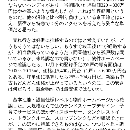
ならないハンディがあり、当初聞いた坪単価320～330万
円はやや高いような気もしたが、これは許容範囲という
ものだ。他の沿線と比べ割り負けしている京王線とはい
え、新宿から特急で15分のアクセスを考えたら妥当な単
価だと思った。
売れ行きは好調に推移するのではと考えていたが、ど
うもそうではないらしい。もうすぐ竣工後1年が経過する
が、相当数残っているようだ（同業他社から残戸数は聞
いているが、未確認なので書かない）。物件ホームペー
ジで確認したら、12月下旬登録予定の5戸の専有面積は
70.00～70.15㎡、価格は5,400万円台（1戸）～6,000万円台
とある。坪単価に換算したら255～294万円だ。新築も中
古もどんどん価格が上がっているというのに、この安さ
は何だろう。競合物件では最安値ではないか。
基本性能・設備仕様レベルも物件ホームページから確
認した。大規模ならではのランドスケープデザイン、子
育てサービスのほかディスポーザー、タンクレストイ
レ、トランクルーム、スロップシンクなどが確認できた
が、このほかに特筆できるものはない。つつじヶ丘－調