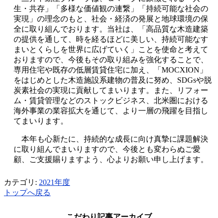
生・共存」「多様な価値観の連繋」「持続可能な社会の
実現」の理念のもと、社会・経済の発展と地球環境の保
全に取り組んでおります。当社は、「高品質な木造建築
の提供を通して、時を経るほどに美しい、持続可能なす
まいとくらしを世界に広げていく」ことを使命と考えて
おりますので、今後もその取り組みを強化することで、
専用住宅や既存の低層賃貸住宅に加え、「MOCXION」
をはじめとした木造施設系建物の普及に努め、SDGsや脱
炭素社会の実現に貢献してまいります。また、リフォー
ム・賃貸管理などのストックビジネス、北米圏における
海外事業の業容拡大を通じて、より一層の飛躍を目指し
てまいります。
本年も心新たに、持続的な成長に向け真摯に課題解決
に取り組んでまいりますので、今後とも変わらぬご愛
顧、ご支援賜りますよう、心よりお願い申し上げます。
カテゴリ:
2021年度
トップへ戻る
こだわり記事アーカイブ