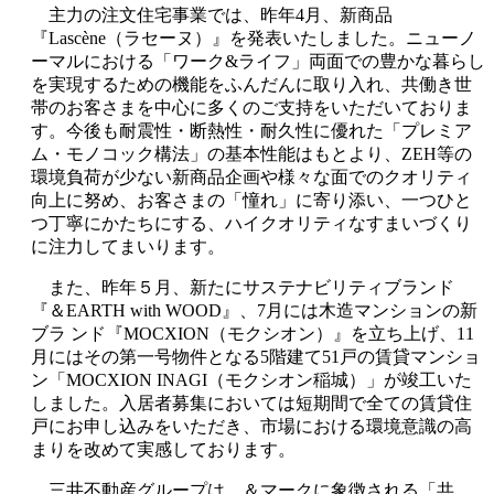
主力の注文住宅事業では、昨年4月、新商品
『Lascène（ラセーヌ）』を発表いたしました。ニューノ
ーマルにおける「ワーク&ライフ」両面での豊かな暮らし
を実現するための機能をふんだんに取り入れ、共働き世
帯のお客さまを中心に多くのご支持をいただいておりま
す。今後も耐震性・断熱性・耐久性に優れた「プレミア
ム・モノコック構法」の基本性能はもとより、ZEH等の
環境負荷が少ない新商品企画や様々な面でのクオリティ
向上に努め、お客さまの「憧れ」に寄り添い、一つひと
つ丁寧にかたちにする、ハイクオリティなすまいづくり
に注力してまいります。
また、昨年５月、新たにサステナビリティブランド
『＆EARTH with WOOD』、7月には木造マンションの新
ブラ ンド『MOCXION（モクシオン）』を立ち上げ、11
月にはその第一号物件となる5階建て51戸の賃貸マンショ
ン「MOCXION INAGI（モクシオン稲城）」が竣工いた
しました。入居者募集においては短期間で全ての賃貸住
戸にお申し込みをいただき、市場における環境意識の高
まりを改めて実感しております。
三井不動産グループは、＆マークに象徴される「共