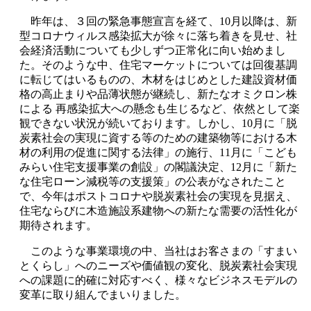
昨年は、３回の緊急事態宣言を経て、10月以降は、新
型コロナウィルス感染拡大が徐々に落ち着きを見せ、社
会経済活動についても少しずつ正常化に向い始めまし
た。そのような中、住宅マーケットについては回復基調
に転じてはいるものの、木材をはじめとした建設資材価
格の高止まりや品薄状態が継続し、新たなオミクロン株
による 再感染拡大への懸念も生じるなど、依然として楽
観できない状況が続いております。しかし、10月に「脱
炭素社会の実現に資する等のための建築物等における木
材の利用の促進に関する法律」の施行、11月に「こども
みらい住宅支援事業の創設」の閣議決定、12月に「新た
な住宅ローン減税等の支援策」の公表がなされたこと
で、今年はポストコロナや脱炭素社会の実現を見据え、
住宅ならびに木造施設系建物への新たな需要の活性化が
期待されます。
このような事業環境の中、当社はお客さまの「すまい
とくらし」へのニーズや価値観の変化、脱炭素社会実現
への課題に的確に対応すべく、様々なビジネスモデルの
変革に取り組んでまいりました。