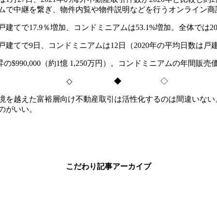
ムで中継を繋ぎ、物件内覧や物件説明などを行うオンライン商
戸建てで
17.9
％増加、コンドミニアムは
53.1%
増加。全体では
2
戸建てで
9
日、コンドミニアムは
12
日（
2020
年の平均日数は戸
昇の
$990,000
（約
1
憶
1,250
万円）。コンドミニアムの年間販売
◇
◆ ◇
境を越えた富裕層向け不動産取引は活性化するのは間違いない
のがいい。
こだわり記事アーカイブ