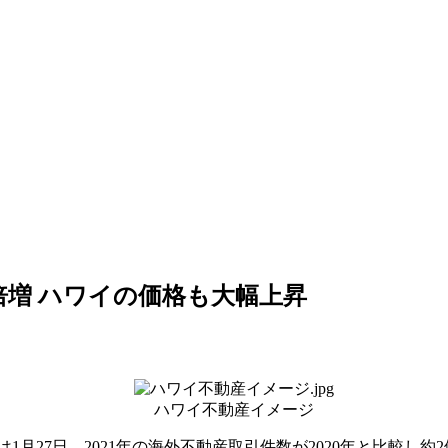
比倍増 ハワイの価格も大幅上昇
ハワイ不動産イメージ
は
1
月
27
日、
2021
年の海外不動産取引件数が
2020
年と比較し約
2