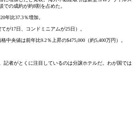
談での成約が約
8
割を占めた。
020
年比
37.3
％増加。
建てが
17
日、コンドミニアムが
25
日）。
価格中央値は前年比
9.2
％上昇の
$475,000
（約
5,400
万円）。
。記者がとくに注目しているのは分譲ホテルだ。わが国では