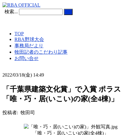
検索...
TOP
RBA野球大会
事務局だより
牧田記者のこだわり記事
お問い合せ
2022/03/18(金) 14:49
「千葉県建築文化賞」で入賞 ポラス
「唯・巧・居(いこい)の家(全4棟)」
投稿者: 牧田司
「唯・巧・居(いこい)の家(全4棟)」