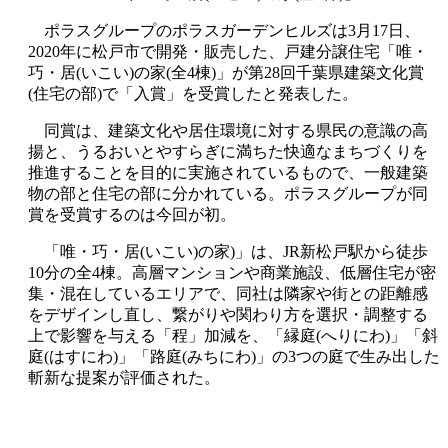
ポラスグループのポラスガーデンヒルズは3月17日、
2020年に松戸市で開発・販売した、戸建分譲住宅「唯・
巧・居(いこい)の家(全4棟)」が第28回千葉県建築文化賞
(住宅の部)で「入賞」を受賞したと発表した。
同賞は、建築文化や居住環境に対する県民の意識の高
揚と、うるおいとやすらぎに満ちた快適なまちづくりを
推進することを目的に実施されているもので、一般建築
物の部と住宅の部に分かれている。ポラスグループが同
賞を受賞するのは今回が初。
「唯・巧・居(いこい)の家)」は、JR新松戸駅から徒歩
10分の全4棟。高層マンションや商業施設、低層住宅が密
集・混在しているエリアで、同社は隣家や街との距離感
をデザインし直し、繋がりや関わり方を選択・調整する
上で影響を与える「程」加減を、「縁庭(へりにわ)」「斜
庭(はすにわ)」「路庭(みちにわ)」の3つの庭で生み出した
斬新な提案が評価された。