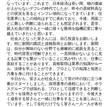
なっています。これまで、日本経済は長い間、物の価値
が上がらないデフレの時代でしたが、昨今の原材料高な
どの状況を見るとインフレ傾向になってきています。住
宅業界にもこの傾向はすでに表れており、今後、局面ご
とに難しい判断に迫られることも想定されます。是非、
新入社員の皆さんと一緒に様々な難局を臨機応変に乗り
越えていきたいと思います。
社会人となった皆さんには、自己投資をお願いしま
す。特に新聞の購読と資格取得とお願いします。新聞
は、自分が興味のない分野でも俯瞰的に紙面を見ること
で、時代背景が理解できたり、一見関係がないように見
える記事でも繋がっていることに気が付いたり、仕事に
直結することがあります。資格取得は業界の知識やルー
ル、法律を学ぶことができ、プロとしての知識と知恵と
力量を身に付けることができます。
今日から、皆さんが社会人として世の中の役に立つ本
番がスタートしました。採用選考の過程において、ポラ
スグループで頑張れる、プロとして活躍できると判断し
た方々を採用させていただいておりますので、今後大き
く成長する皆さんと一緒に仕事をすることを楽しみにし
ています。そして会社だけでなく皆さん一人一人が各分