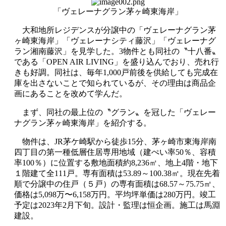
「ヴェレーナグラン茅ヶ崎東海岸」
大和地所レジデンスが分譲中の「ヴェレーナグラン茅
ヶ崎東海岸」「ヴェレーナシティ藤沢」「ヴェレーナグ
ラン湘南藤沢」を見学した。3物件とも同社の〝十八番〟
である「OPEN AIR LIVING」を盛り込んでおり、売れ行
きも好調。同社は、毎年1,000戸前後を供給しても完成在
庫を出さないことで知られているが、その理由は商品企
画にあることを改めて学んだ。
まず、同社の最上位の〝グラン〟を冠した「ヴェレー
ナグラン茅ヶ崎東海岸」を紹介する。
物件は、JR茅ケ崎駅から徒歩15分、茅ヶ崎市東海岸南
四丁目の第一種低層住居専用地域（建ぺい率50％、容積
率100％）に位置する敷地面積約8,236㎡、地上4階・地下
１階建て全111戸。専有面積は53.89～100.38㎡。現在先着
順で分譲中の住戸（５戸）の専有面積は68.57～75.75㎡、
価格は5,098万〜6,158万円。平均坪単価は280万円。竣工
予定は2023年2月下旬。設計・監理は恒企画。施工は馬淵
建設。