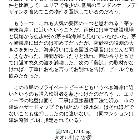
件と比較して、エリアで希少の1低層のランドスケープデ
ザインを含めてこの物件を選択しているのだろう。
もう一つ、これも人気の要因の一つと思われる「茅ヶ
崎東海岸」に近いということだ。両氏には車で建設現場
と現場から徒歩8分の茅ヶ崎海岸も見せていただいた。茅
ヶ崎海岸に出たのは初めてだったが、防砂林の役割の大
きさを知った。海岸沿いに走る国道の騒音はほとんど聞
こえなかった。時間がゆったりと流れ、潮の香りと寄せ
ては返す悠久の波を満喫した。次の「藤沢」の取材がな
ければ、丁重にお礼を言ってお別れを告げ、ビールでも
飲みたかった。
この市民のプライベートビーチともいうべき海岸に近
いというのも購入検討者を惹きつけたのだろうし、エリ
ア一帯の地盤は固く、工事は直接基礎工法で済み、市の
津波ハザードマップでも現地の「浸水深」はそれほどで
ないことも後押ししたのに違いない。（同マンションは
津波避難ビルに指定されている）
タオル掛け2か所