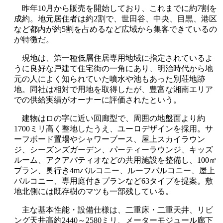
昨年10月から販売を開始しており、これまでに約7割を
成約。地元居住者は約2割で、世田谷、中央、目黒、港区
など都内が約5割を占めるなど広域から集客できているの
が特徴だ。
現地は、第一種低層住居専用地域に指定されているよ
うに良好な戸建て住宅街の一角にあり、明治時代から地
元の人によく知られていた噴水や池もあった別荘地跡
地。同社は相対で用地を取得したが、豊富な湘南エリア
での供給実績がオーナーに評価されたという。
建物はロの字に近い回廊型で、周囲の地盤面より約
1700ミリ高く整地したうえ、ユーロデザインを採用。サ
ーフボード置場やシャワーブース、屋上スカイラウン
ジ、シーズンズガーデン、パーティーラウンジ、キッズ
ルーム、アクアパティオなどの共用施設を整備し、100㎡
プラン、奥行き4mバルコニー、ルーフバルコニー、屋上
バルコニー、専用庭付きプランなど63タイプを提案。敷
地北側には既存樹のマツも一部残している。
主な基本性能・設備仕様は、二重床・二重天井、リビ
ング天井高約2440～2580ミリ、メーターモジュール廊下