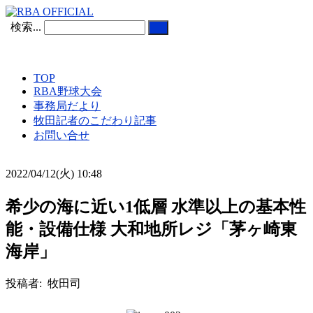
検索...
TOP
RBA野球大会
事務局だより
牧田記者のこだわり記事
お問い合せ
2022/04/12(火) 10:48
希少の海に近い1低層 水準以上の基本性
能・設備仕様 大和地所レジ「茅ヶ崎東
海岸」
投稿者: 牧田司