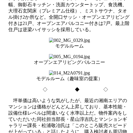
幅、御影石キッチン・洗面カウンタートップ、食洗機、
大理石玄関床（プレミアム仕様）、ミストサウナ、タオ
ル掛け2か所など。全開口サッシ・オープンエアリビング
付きは21戸、オープンエアバルコニー付きは7戸。最上階
住戸は逆梁ハイサッシを採用している。
モデルルーム
オープンエアリビングバルコニー
モデルルーム（趣味室の提案）
◇ ◆ ◇
坪単価は高いような気がしたが、最近の湘南エリアの
マンションは価格がどんどん上昇しており、基本性能・
設備仕様レベルは間違いなく水準以上だ。物件案内をし
ていただいた同社担当部長・星山淳吉氏とマンションギ
ャラリー課長・松浦敬冶氏は「このところ販売スピード
が上がっている」と話したように、購入検討者も周辺物