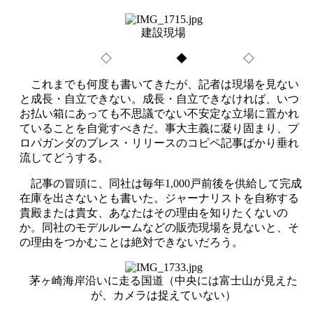
建設現場
◇ ◆ ◇
これまでも何度も書いてきたが、記者は現場を見ない
と成長・自立できない。成長・自立できなければ、いつ
お払い箱にあっても不思議でない不安定な立場に置かれ
ていることを自覚すべきだ。事大主義に凝り固まり、プ
ロパガンダのプレス・リリースのコピペ記事ばかり垂れ
流してどうする。
記事の冒頭に、同社は毎年1,000戸前後を供給して完成
在庫を出さないとも書いた。ジャーナリストを自称する
貴殿または貴女、あなたはその理由を知りたくないの
か。同社のモデルルームなどの販売現場を見ないと、そ
の理由をつかむことは絶対できないだろう。
茅ヶ崎海岸沿いに走る国道（中央には富士山が見えた
が、カメラは捉えていない）