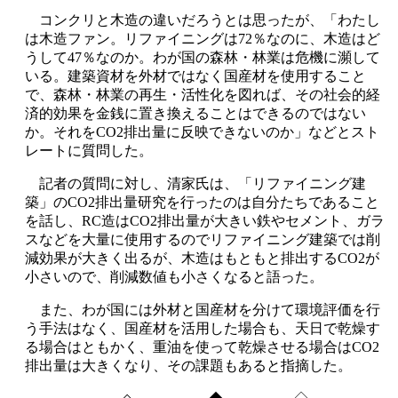
コンクリと木造の違いだろうとは思ったが、「わたし
は木造ファン。リファイニングは
72
％なのに、木造はど
うして
47
％なのか。わが国の森林・林業は危機に瀕して
いる。建築資材を外材ではなく国産材を使用すること
で、森林・林業の再生・活性化を図れば、その社会的経
済的効果を金銭に置き換えることはできるのではない
か。それを
CO2
排出量に反映できないのか」などとスト
レートに質問した。
記者の質問に対し、清家氏は、「リファイニング建
築」の
CO2
排出量研究を行ったのは自分たちであること
を話し、
RC
造は
CO2
排出量が大きい鉄やセメント、ガラ
スなどを大量に使用するのでリファイニング建築では削
減効果が大きく出るが、木造はもともと排出する
CO2
が
小さいので、削減数値も小さくなると語った。
また、わが国には外材と国産材を分けて環境評価を行
う手法はなく、国産材を活用した場合も、天日で乾燥す
る場合はともかく、重油を使って乾燥させる場合は
CO2
排出量は大きくなり、その課題もあると指摘した。