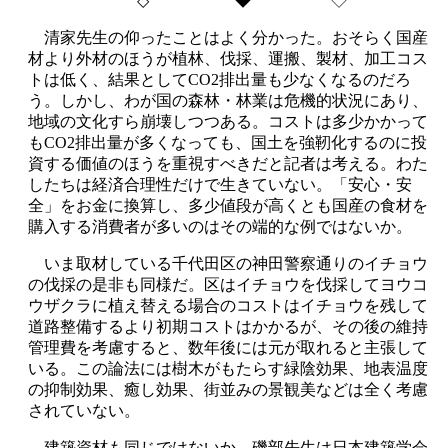
◇
◆ ◇
清家先生の仰ったことはよく分かった。おそらく国産
材より外材のほうが植林、伐採、運搬、製材、加工コス
トは低く、結果として
CO2
排出量も少なくなるのだろ
う。しかし、わが国の森林・林業は危機的状況にあり、
地域の文化すら崩壊しつつある。コストは多少かかって
も
CO2
排出量が多くなっても、国土を強靭化するのに投
資する価値のほうを重視すべきだと記者は考える。わた
したちは経済合理性だけで生きていない。「安心・安
全」をお金に換算し、多少値段が高くとも国産の食材を
購入する消費者が多いのはその端的な例ではないか。
いま取材している千代田区の神田警察通りのイチョウ
の伐採の是非も同様だ。区はイチョウを伐採してヨウコ
ウザクラに植え替える場合のコストはイチョウを残して
道路整備するより初期コストはかかるが、その後の維持
管理費を考慮すると、数年後には元が取れると主張して
いる。この論法には樹木がもたらす緑陰効果、地表温度
の抑制効果、癒し効果、街並みの景観美などは全く考慮
されていない。
建築資材も同じではないか。磯部先生は日本建築学会