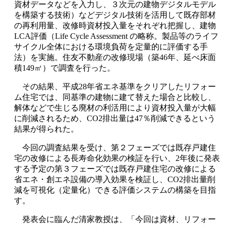
資材データなどを入力し、３次元の建物デジタルモデル
を構築する技術）などデジタル技術を活用して既存部材
の再利用量、改修時資材投入量をそれぞれ把握し、建物
LCA
評価（
Life Cycle Assessment
の略称。製品等のライフ
サイクル全体における環境負荷を定量的に評価する手
法）を実施。住友不動産の改修現場（築
46
年、延べ床面
積
149
㎡）で調査を行った。
その結果、平成
28
年省エネ基準をクリアしたリフォー
ム住宅では、同基準の建物に建て替えた場合と比較し、
解体などで生じる廃材の利活用により資材投入量が大幅
に削減されるため、
CO2
排出量は
47
％削減できるという
結果が得られた。
今回の調査結果を受け、第２フェーズでは既存戸建住
宅の改修による長寿命化効果の検証を行い、
2
年後に発表
する予定の第３フェーズでは既存戸建住宅の改修による
省エネ・創エネ設備の導入効果を検証し、
CO2
排出量削
減を可視化（定量化）できる評価システムの構築を目指
す。
発表会に臨んだ清家教授は、「今回は資材、リフォー