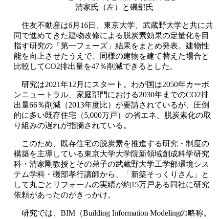
清家氏（左）と磯部氏
住友不動産は
6
月
16
日、東京大学、武蔵野大学と共に共
同で進めてきた建物改修による脱炭素効果の定量化を目
指す研究の「第一フェーズ」結果をまとめ発表。建物性
能を向上させたうえで、同様の建物を建て替えた場合と
比較して
CO2
排出量を
47
％削減できるとした。
研究は
2021
年
12
月にスタート。わが国は
2050
年カーボ
ンニュートラル、家庭部門における
2030
年までの
CO2
排
出量
66
％削減（
2013
年度比）が要請されているが、圧倒
的に多い既存住宅（
5,000
万戸）の省エネ、脱炭素化の取
り組みの遅れが指摘されている。
このため、既存住宅の脱炭素を推進する研究・制度の
構築を主導している東京大学大学院新領域創成科学研究
科・清家剛教授とその弟子の武蔵野大学工学部環境シス
テム学科・磯部孝行講師から、「新築そっくりさん」と
して丸ごとリフォームの実績が約
15
万戸ある同社に研究
依頼があったのがきっかけ。
研究では、
BIM
（
Building Information Modeling
の略称。