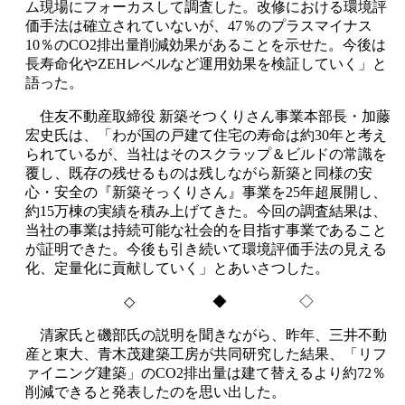
ム現場にフォーカスして調査した。改修における環境評
価手法は確立されていないが、
47
％のプラスマイナス
10
％の
CO2
排出量削減効果があることを示せた。今後は
長寿命化や
ZEH
レベルなど運用効果を検証していく」と
語った。
住友不動産取締役 新築そつくりさん事業本部長・加藤
宏史氏は、「わが国の戸建て住宅の寿命は約
30
年と考え
られているが、当社はそのスクラップ＆ビルドの常識を
覆し、既存の残せるものは残しながら新築と同様の安
心・安全の『新築そっくりさん』事業を
25
年超展開し、
約
15
万棟の実績を積み上げてきた。今回の調査結果は、
当社の事業は持続可能な社会的を目指す事業であること
が証明できた。今後も引き続いて環境評価手法の見える
化、定量化に貢献していく」とあいさつした。
◇
◆ ◇
清家氏と磯部氏の説明を聞きながら、昨年、三井不動
産と東大、青木茂建築工房が共同研究した結果、「リフ
ァイニング建築」の
CO2
排出量は建て替えるより約
72
％
削減できると発表したのを思い出した。