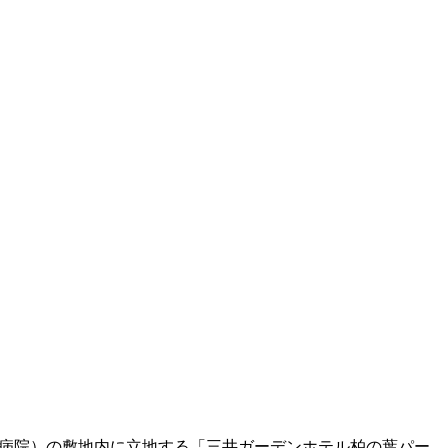
東病院）の敷地内に立地する「三井ガーデンホテル柏の葉パー