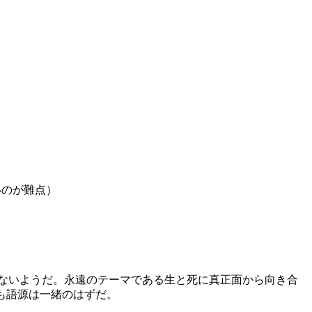
いのが難点）
ないようだ。永遠のテーマである生と死に真正面から向き合
es」も語源は一緒のはずだ。