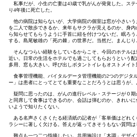
私事だが、小生の亡妻は43歳で乳がんが発覚した。ステ
り4年後に死亡した。
他の病院は知らないが、大学病院の個室は窓が小さいう
を二人で散歩できるか、来年もサクラが見えるのか、身内
ら知らせてもらうように手首に紐を付けつないだ。眠ろう
する。島尾敏雄の「死の棘」の世界だ。当然だ。まんじり
そんなつらい経験をしているからこそ、今回のホテルは患
近い。日常の生活をホテルでも過ごしてもらおうという配慮
多用、窓も大きい。呼び出しボタントイレもオストメイト
食事管理機能、バイタルデータ管理機能の2つのデジタル
ー」は患者にとってとても重要なことだろうとは思うが、
疑問に思ったのは、がんの進行レベル・ステージが０期
と同席して食事はできるのか、会話は弾むのか、きれいに
いようで知りたくない。
ある名声さくさくたる経済紙の記者が「客単価はどれく
ラシーに著しく欠ける。答えが返ってきそうもない質問は
難点も一つ二つ指摘したい。共用施設は「木調」デザインを