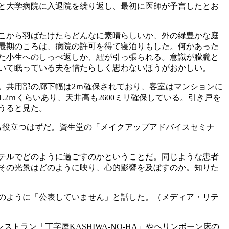
と大学病院に入退院を繰り返し、最初に医師が予言したとお
こから羽ばたけたらどんなに素晴らしいか、外の緑豊かな庭
最期のころは、病院の許可を得て寝泊りもした。何かあった
た小生へのしっぺ返しか、紐が引っ張られる。意識が朦朧と
いて眠っている夫を憎たらしく思わないほうがおかしい。
。共用部の廊下幅は2ｍ確保されており、客室はマンションに
2ｍくらいあり、天井高も2600ミリ確保している。引き戸を
うると見た。
も役立つはずだ。資生堂の「メイクアップアドバイスセミナ
テルでどのように過ごすのかということだ。同じような患者
その光景はどのように映り、心的影響を及ぼすのか。知りた
のように「公表していません」と話した。（メディア・リテ
ラン「丁字屋KASHIWA-NO-HA」やヘリンボーン床の