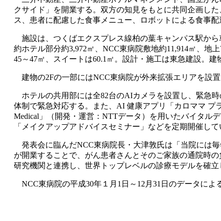
クサイド」を開業する。双方の知見をもとに共同企画した
ス、患者に配慮した食事メニュー、ロボットによる食事配
施設は、つくばエクスプレス線柏の葉キャンパス駅から車
約ホテル部分約3,972㎡、NCC東病院敷地約11,914㎡、地
45～47㎡、スイートは60.1㎡。設計・施工は東急建設。
建物の2Fの一部にはNCC東病院が外来拡張エリアを設置
ホテルの共用部には全82台のAIカメラを設置し、緊急
体制で緊急対応する。また、AI 健康アプリ「カロママ プラス
Medical」（開発・運営：NTTデータ）を用いたバ
「メイクアップアドバイスセミナー」などを定期開催して
発表会に臨んだNCC東病院長・大津敦氏は「当院には毎年
が開業することで、がん患者さんとそのご家族の通院時の
研究機関と連携し、世界トップレベルの診療モデルを確立
NCC東病院の平成30年１月1日～12月31日のデータによる