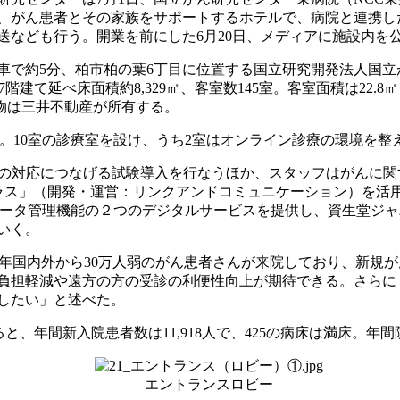
、がん患者とその家族をサポートするホテルで、病院と連携し
送なども行う。開業を前にした6月20日、メディアに施設内を
で約5分、柏市柏の葉6丁目に位置する国立研究開発法人国立
上7階建て延べ床面積約8,329㎡、客室数145室。客室面積は22.
建物は三井不動産が所有する。
。10室の診療室を設け、うち2室はオンライン診療の環境を
時の対応につなげる試験導入を行なうほか、スタッフはがんに関
」（開発・運営：リンクアンドコミュニケーション）を活用したがん患者
イタルデータ管理機能の２つのデジタルサービスを提供し、資生堂
いく。
国内外から30万人弱のがん患者さんが来院しており、新規がん
負担軽減や遠方の方の受診の利便性向上が期待できる。さらに
したい」と述べた。
と、年間新入院患者数は11,918人で、425の病床は満床。年間
エントランスロビー