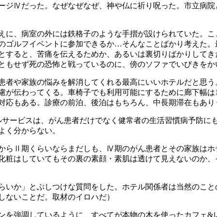
ージⅣだった。なぜなぜなぜ、神や仏に祈り呪った。市立病院
えに、病室の外には鉄格子のような手摺が設けられていた。こ
のゴルフイベントに参加できるか…そんなことばかり考えた。
とすると、苦痛を伝えるためか、あるいは裏切りばかりしてき
ともせず死の恐怖と戦っているのに、傍のソファでいびきをか
者や家族の悩みを解消してくれる最高にいいホテルだと思う
が伝わってくる。車椅子でも利用可能にするために廊下幅は1.
対応もある。診療の前泊、後泊はもちろん、中長期滞在もあり
サービスは、がん患者だけでなく健常者の生活習慣病予防に
よく分からない。
からⅡ期くらいならまだしも、Ⅳ期のがん患者とその家族はホ
化粧はしていてもその裏の素顔・素肌は透けて見えないのか、
らいか」とぶしつけな質問をした。ホテル関係者は当然のこと
しないことだ。取材のイロハだ）
強調しているように、すべてが本物の木を使ったカフェ&レスト