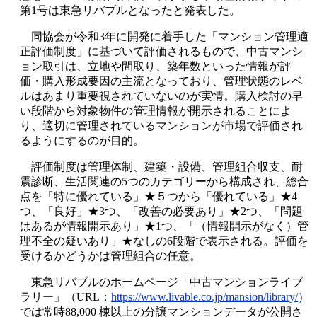
第1号は東急リバブルとなったと発表した。
同協会が令和3年に開発に着手した「マンション管理適
正評価制度」に基づいて評価されるもので、中古マンシ
ョン取引は、立地や間取り、築年数といった情報が評
価・購入形成要因の主流となっており、管理状態のレベ
ルはあまり重要視されていないのが実情。購入検討の早
い段階から対象物件の管理情報が開示されることによ
り、適切に管理されているマンションが市場で評価され
るようにするのが目的。
評価制度は管理体制、建築・設備、管理組合収支、耐
震診断、生活関連の5つのカテゴリーから構成され、総合
点を「特に優れている」★５つから「優れている」★4
つ、「良好」★3つ、「改善の必要あり」★2つ、「問題
はあるが情報開示あり」★1つ、「（情報開示がなく）管
理不全の疑いあり」★なしの6段階で表示される。評価を
受けるかどうかは管理組合の任意。
東急リバブルのホームページ「中古マンションライブ
ラリー」（URL：
https://www.livable.co.jp/mansion/library/
）
では常時88,000 棟以上の分譲マンションデータが公開さ