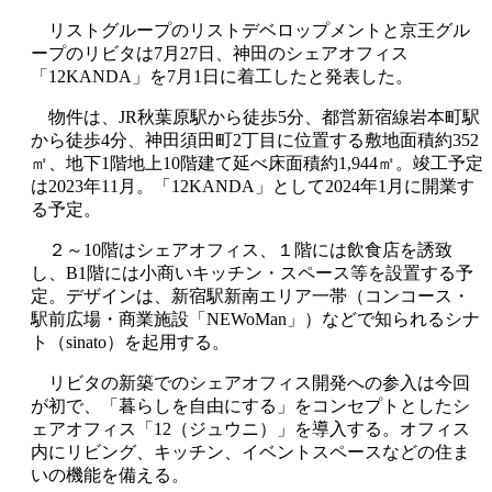
リストグループのリストデベロップメントと京王グル
ープのリビタは7月27日、神田のシェアオフィス
「12KANDA」を7月1日に着工したと発表した。
物件は、JR秋葉原駅から徒歩5分、都営新宿線岩本町駅
から徒歩4分、神田須田町2丁目に位置する敷地面積約352
㎡、地下1階地上10階建て延べ床面積約1,944㎡。竣工予定
は2023年11月。「12KANDA」として2024年1月に開業す
る予定。
２～10階はシェアオフィス、１階には飲食店を誘致
し、B1階には小商いキッチン・スペース等を設置する予
定。デザインは、新宿駅新南エリア一帯（コンコース・
駅前広場・商業施設「NEWoMan」）などで知られるシナ
ト（sinato）を起用する。
リビタの新築でのシェアオフィス開発への参入は今回
が初で、「暮らしを自由にする」をコンセプトとしたシ
ェアオフィス「12（ジュウニ）」を導入する。オフィス
内にリビング、キッチン、イベントスペースなどの住ま
いの機能を備える。