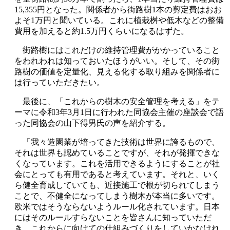
15,355円となった。関係者から街路樹1本の剪定費はおお
よそ1万円と聞いている。これに植栽桝や低木などの整備
費用を加えると約1.5万円くらいになるはずた。
街路樹にはこれだけの維持管理費がかかっていること
をわれわれは知っておいたほうがいい。そして、その街
路樹の価値を定量化、見える化する取り組みを関係者に
は行っていただきたい。
最後に、「これからの樹木の安全管理を考える」をテ
ーマに令和3年3月1日に行われた同協会主催の座談会で語
った同協会の山下得男氏の声を紹介する。
「我々造園業が培ってきた技術は世界に誇るもので、
それは世界も認めていることですが、それが発揮できな
くなっています。これを活用できるようにすることが社
会にとっても有用であると考えています。それと、いく
ら健全育成していても、近接施工で根が切られてしまう
ことで、不健全になってしまう樹木が本当に多いです。
欧米ではそうならないようルール化されています。日本
にはそのルールすらないことを皆さんに知っていただ
き、これからに向けての仕組みづくりをしていかなけれ