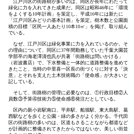
江戸川区の街路樹が多いのは、同区が長年にわたって
緑化に力を入れてきた成果だ。同区は昭和46年に「環境
をよくする10年計画」を策定し、平成16年には新たに
「江戸川区みどりの基本計画」を策定。樹木数と公園面
積の目標「区民一人あたり10本10㎡」を掲げ、取り組ん
でいる。
なぜ、江戸川区は緑化事業に力を入れているのか。そ
の理由について、同区に37年間勤務していた千葉大園芸
学部卒の海老澤清也氏が共著「街路樹は問いかける」
（岩波書店）で、下水整備と一体的に道路整備を進めて
きたこと、当時の中里喜一区長の街づくりに対する「決
意」とそれを支えた土木技術職の「使命感」が大きいと
記している。
そして、街路樹の管理に必要なのは、①行政目標②人
員数③予算④技術力⑤使命感⑥発注だとしている。
区内の新小岩駅南口、平井駅、船堀駅、東大島駅、葛
西駅などを歩くと公園・緑の多さがよく分かる。千代田
区の街路樹の多いのは、区道もさることながら都道など
が計画的に整備されてきたからではないか。美しい街並