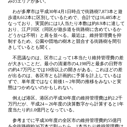
みのエリアが多い。
わが多摩市は平成30年4月1日時点で街路樹7,873本と遊
歩道8,612本に区別しているためで、合計では16,485本と
なっており、実質的には1人当たり本数は約8.9本に達して
おり、江戸川区（同区が遊歩道を街路樹に含めているか
どうかは不明）と肩を並べる。最近は、維持管理費を抑
制するため、公園や団地の樹木と競合する街路樹を間引
きしているとも聞く。
不思議なのは、区市によって1本当たり維持管理費の差
が大きいことだ。最小の清瀬市の4,198円と最多の日野市
の約4.7万円とでは10倍以上の開きがある。これほどの差
が出るのは、各区市とも計画的に予算を計上しているは
ずで、単年度ではなく前後1～2年間の推移をみないと実
態はつかめないのかもしれない。
例えば港区。港区の平成30年度の維持管理費は約2.2千
万円だが、平成24～26年度の決算数字から計算すると1年
度当たり約1.0億円となっている。
参考までに平成30年度の全区市の維持管理費約55億円
を全街路樹約36万本で割ったら、1本当たり維持管理費は