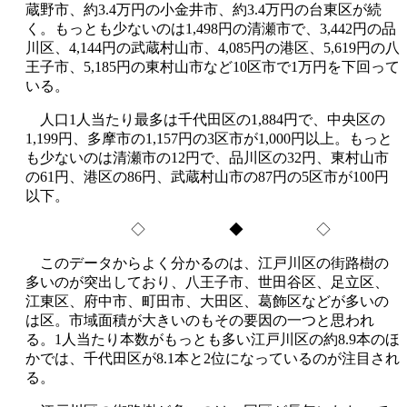
蔵野市、約3.4万円の小金井市、約3.4万円の台東区が続
く。もっとも少ないのは1,498円の清瀬市で、3,442円の品
川区、4,144円の武蔵村山市、4,085円の港区、5,619円の八
王子市、5,185円の東村山市など10区市で1万円を下回って
いる。
人口1人当たり最多は千代田区の1,884円で、中央区の
1,199円、多摩市の1,157円の3区市が1,000円以上。もっと
も少ないのは清瀬市の12円で、品川区の32円、東村山市
の61円、港区の86円、武蔵村山市の87円の5区市が100円
以下。
◇ ◆ ◇
このデータからよく分かるのは、江戸川区の街路樹の
多いのが突出しており、八王子市、世田谷区、足立区、
江東区、府中市、町田市、大田区、葛飾区などが多いの
は区。市域面積が大きいのもその要因の一つと思われ
る。1人当たり本数がもっとも多い江戸川区の約8.9本のほ
かでは、千代田区が8.1本と2位になっているのが注目され
る。