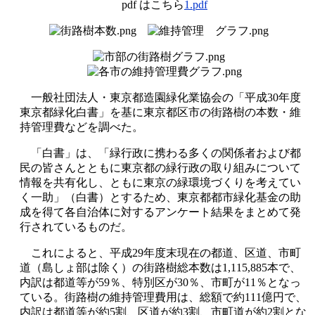
pdf はこちら
1.pdf
一般社団法人・東京都造園緑化業協会の「平成30年度
東京都緑化白書」を基に東京都区市の街路樹の本数・維
持管理費などを調べた。
「白書」は、「緑行政に携わる多くの関係者および都
民の皆さんとともに東京都の緑行政の取り組みについて
情報を共有化し、ともに東京の緑環境づくりを考えてい
く一助」（白書）とするため、東京都都市緑化基金の助
成を得て各自治体に対するアンケート結果をまとめて発
行されているものだ。
これによると、平成29年度末現在の都道、区道、市町
道（島しょ部は除く）の街路樹総本数は1,115,885本で、
内訳は都道等が59％、特別区が30％、市町が11％となっ
ている。街路樹の維持管理費用は、総額で約111億円で、
内訳は都道等が約5割、区道が約3割、市町道が約2割とな