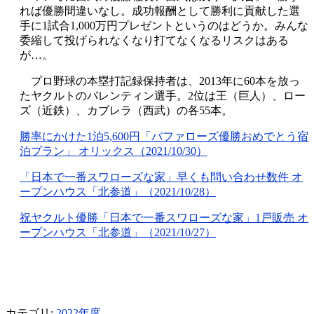
れば優勝間違いなし。成功報酬として勝利に貢献した選
手に
1
試合
1,000
万円プレゼントというのはどうか。みんな
委縮して投げられなくなり打てなくなるリスクはある
が…。
プロ野球の本塁打記録保持者は、2013年に60本を放っ
たヤクルトのバレンティン選手。2位は王（巨人）、ロー
ズ（近鉄）、カブレラ（西武）の各55本。
勝率にかけた
1
泊
5,600
円「バファローズ優勝おめでとう宿
泊プラン」 オリックス（
2021/10/30
）
「日本で一番スワローズな家」早くも問い合わせ数件 オ
ープンハウス「北参道」（
2021/10/28
）
祝ヤクルト優勝「日本で一番スワローズな家」
1
戸販売 オ
ープンハウス「北参道」（
2021/10/27
）
カテゴリ:
2022年度