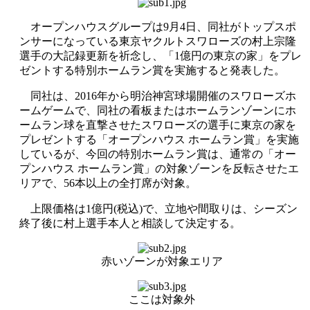
オープンハウスグループは
9
月
4
日、同社がトップスポ
ンサーになっている東京ヤクルトスワローズの村上宗隆
選手の大記録更新を祈念し、「
1
億円の東京の家」をプレ
ゼントする特別ホームラン賞を実施すると発表した。
同社は、
2016
年から明治神宮球場開催のスワローズホ
ームゲームで、同社の看板またはホームランゾーンにホ
ームラン球を直撃させたスワローズの選手に東京の家を
プレゼントする「オープンハウス ホームラン賞」を実施
しているが、今回の特別ホームラン賞は、通常の「オー
プンハウス ホームラン賞」の対象ゾーンを反転させたエ
リアで、
56
本以上の全打席が対象。
上限価格は
1
億円
(
税込
)
で、立地や間取りは、シーズン
終了後に村上選手本人と相談して決定する。
赤いゾーンが対象エリア
ここは対象外