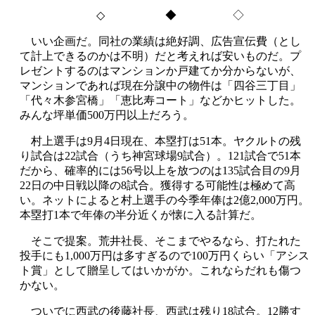
◇
◆ ◇
いい企画だ。同社の業績は絶好調、広告宣伝費（とし
て計上できるのかは不明）だと考えれば安いものだ。プ
レゼントするのはマンションか戸建てか分からないが、
マンションであれば現在分譲中の物件は「四谷三丁目」
「代々木参宮橋」「恵比寿コート」などかヒットした。
みんな坪単価
500
万円以上だろう。
村上選手は9月4日現在、本塁打は51本。ヤクルトの残
り試合は22試合（うち神宮球場9試合）。121試合で51本
だから、確率的には56号以上を放つのは135試合目の9月
22日の中日戦以降の8試合。獲得する可能性は極めて高
い。ネットによると村上選手の今季年俸は2億2,000万円。
本塁打1本で年俸の半分近くが懐に入る計算だ。
そこで提案。荒井社長、そこまでやるなら、打たれた
投手にも
1,000
万円は多すぎるので
100
万円くらい「アシス
ト賞」として贈呈してはいかがか。これならだれも傷つ
かない。
ついでに西武の後藤社長、西武は残り
18
試合。
12
勝す