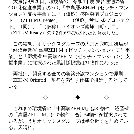
大京は9月20日、環境省の「令和4年度 集合住宅の省
CO2化促進事業」のうち「中高層ZEH-M（ゼッチ・マン
ション）支援事業」に「（仮称）盛岡菜園プロジェク
ト」（ZEH-M Oriented）、「（仮称）琴似1条プロジェク
ト」（同）、「（仮称）ライオンズ南塚口町7丁目」
（ZEH-M Ready）の3物件が採択されたと発表した。
この結果、オリックスグループの大京と穴吹工務店が
「経済産業省 高層ZEH-M（ゼッチ・マンション）実証事
業」と「環境省 中高層ZEH-M（ゼッチ・マンション）支
援事業」に採択された累計採択数は31物件になった。
両社は、開発する全ての新築分譲マンションで原則
「ZEH-M Oriented」基準を満たす仕様で推進するとして
いる。
◇ ◆ ◇
これまで環境省の「中高層ZEH-M」は31物件、経産省
の「高層ZEH－M」は33物件、合計64物件が採択されて
いるが、うちオリックスグループは半分近くを占めてい
る。天晴れ。