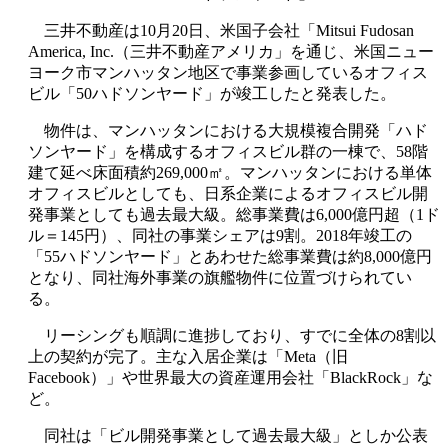
三井不動産は10月20日、米国子会社「Mitsui Fudosan
America, Inc.（三井不動産アメリカ」を通じ、米国ニュー
ヨーク市マンハッタン地区で事業参画しているオフィス
ビル「50ハドソンヤード」が竣工したと発表した。
物件は、マンハッタンにおける大規模複合開発「ハド
ソンヤード」を構成するオフィスビル群の一棟で、58階
建て延べ床面積約269,000㎡。マンハッタンにおける単体
オフィスビルとしても、日系企業によるオフィスビル開
発事業としても過去最大級。総事業費は6,000億円超（1ド
ル＝145円）、同社の事業シェアは9割。2018年竣工の
「55ハドソンヤード」とあわせた総事業費は約8,000億円
となり、同社海外事業の旗艦物件に位置づけられてい
る。
リーシングも順調に進捗しており、すでに全体の8割以
上の契約が完了。主な入居企業は「Meta（旧
Facebook）」や世界最大の資産運用会社「BlackRock」な
ど。
同社は「ビル開発事業として過去最大級」としか公表