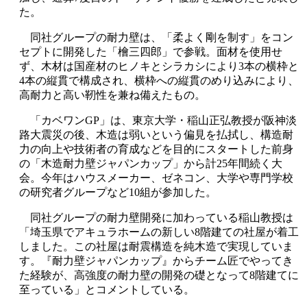
た。
同社グループの耐力壁は、「柔よく剛を制す」をコン
セプトに開発した「檜三四郎」で参戦。面材を使用せ
ず、木材は国産材のヒノキとシラカシにより3本の横枠と
4本の縦貫で構成され、横枠への縦貫のめり込みにより、
高耐力と高い靭性を兼ね備えたもの。
「カベワンGP」は、東京大学・稲山正弘教授が阪神淡
路大震災の後、木造は弱いという偏見を払拭し、構造耐
力の向上や技術者の育成などを目的にスタートした前身
の「木造耐力壁ジャパンカップ」から計25年間続く大
会。今年はハウスメーカー、ゼネコン、大学や専門学校
の研究者グループなど10組が参加した。
同社グループの耐力壁開発に加わっている稲山教授は
「埼玉県でアキュラホームの新しい8階建ての社屋が着工
しました。この社屋は耐震構造を純木造で実現していま
す。『耐力壁ジャパンカップ』からチーム匠でやってき
た経験が、高強度の耐力壁の開発の礎となって8階建てに
至っている」とコメントしている。