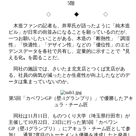
5階
◇ ◆ ◇
木造ファンの記者も、井草氏が語ったように「純木造
ビル」が日常の街並みになることを願っているのだが、
一つお願いしたいことがある。木造の「断熱性」「調湿
性」「快適性」「デザイン性」などの「優位性」のエビ
デンスデータを各社で共有し、定量的に示すことで〝見
える化〟を図ることだ。
同社の施設では、さいたま北支店とつくば支店があ
る。社員の病気が減ったとか生産性が向上したなどのデ
ータは集まっていないのか。
第5回「カベワンGP（壁‐1グランプリ）」で優勝したアキ
ュラ・チーム匠
同社は11月11日、ものつくり大学（埼玉県行田市）が
主催して10月22日、23日に行った第5回「カベワン
GP（壁‐1グランプリ）」にアキュラ・チーム匠として参
加し、通算7度目のトーナメント優勝を達成したと発表し