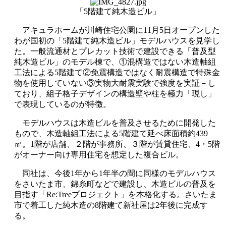
「5階建て純木造ビル」
アキュラホームが川崎住宅公園に11月5日オープンした
わが国初の「5階建て純木造ビル」モデルハウスを見学し
た。一般流通材とプレカット技術で建設できる「普及型
純木造ビル」のモデル棟で、①混構造ではない木造軸組
工法による5階建て②免震構造ではなく耐震構造で特殊金
物を使用していない③実物大耐震実験で強度を実証－し
ており、組子格子デザインの構造壁や柱を極力「現し」
で表現しているのが特徴。
モデルハウスは木造ビルを普及させるために開発した
もので、木造軸組工法による5階建て延べ床面積約439
㎡。1階が店舗、２階が事務所、３階が賃貸住宅、4・5階
がオーナー向け専用住宅を想定した複合ビル。
同社は、今後1年から1年半の間に同様のモデルハウス
をさいたま市、錦糸町などで建設し、木造ビルの普及を
目指す「Re:Treeプロジェクト」を本格化する。さいたま
市で着工した純木造の8階建て新社屋は2年後に完成す
る。