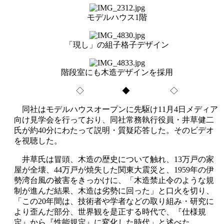
モデルハウス1階
「現し」の組子格子デザイン
階段室にも木造デザインを採用
◇ ◆ ◇
同社はモデルハウスオープンに先駆け11月4日メディア
向け見学会を行っており、同社常務執行役員・井草健二
氏が約40分にわたって説明・質疑応答した。そのビデオ
を視聴した。
井草氏は冒頭、木造の歴史について触れ、13万戸の家
屋が全壊、44万戸が焼失した関東大震災と、1959年の伊
勢湾台風の被害をきっかけに、「木造禁止令のような規
制が進んだ結果、木造は劣勢に回った」と口火を切り、
「この20年間は、技術者や学者などの取り組み・研究に
より歪んだ部分、世界観を是正する時代で、『仕様規
定』から『性能規定』に変化した時代」と述べた。