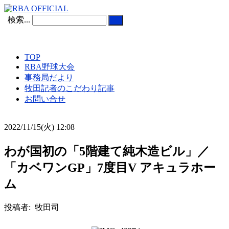
検索...
TOP
RBA野球大会
事務局だより
牧田記者のこだわり記事
お問い合せ
2022/11/15(火) 12:08
わが国初の「5階建て純木造ビル」／
「カベワンGP」7度目V アキュラホー
ム
投稿者: 牧田司