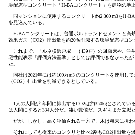
境配慮型コンクリート「H-BAコンクリート」を建物の地
同マンションに使用するコンクリート約2,300 m3をH-
を見込んでいる。
H-BAコンクリートは、普通ポルトランドセメントと高
効果ガス（CO2）排出量を約20％削減する環境配慮型コン
これまで、「ルネ横浜戸塚」（439戸）の回廊床や、学
宅性能表示「評価方法基準」としては評価できなかったが
た。
同社は2021年には約100万m3 のコンクリートを使用し
（CO2）排出量を削減できるとしている。
1人の人間が1年間に排出するCO2は約350kgとされて
は人間にすると334人分だ。凄い数値だ。スギもまた立派
だが、しかし、高く評価される一方で、木は粗末に扱わ
それにしても従来のコンクリと比べ2割もCO2排出量を