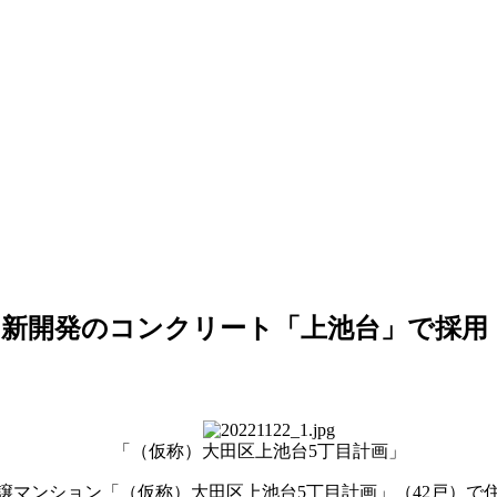
ポ 新開発のコンクリート「上池台」で採用
「（仮称）大田区上池台5丁目計画」
譲マンション「（仮称）大田区上池台5丁目計画」（42戸）