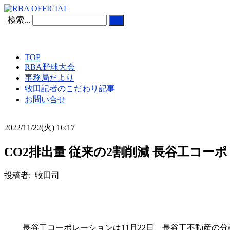
検索...
TOP
RBA野球大会
事務局だより
牧田記者のこだわり記事
お問い合せ
2022/11/22(火) 16:17
CO2排出量 従来の2割削減 長谷工コー
投稿者: 牧田司
長谷工コーポレーションは11月22日、長谷工不動産の分