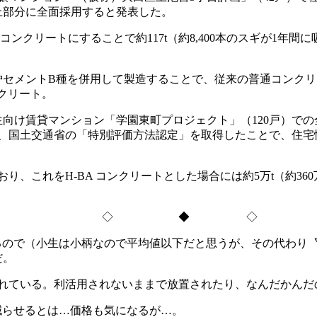
上部分に全面採用すると発表した。
BAコンクリートにすることで約117t（約8,400本のスギが1
炉セメントB種を併用して製造することで、従来の普通コンク
クリート。
生向け賃貸マンション「学園東町プロジェクト」（120戸）で
、国土交通省の「特別評価方法認定」を取得したことで、住宅
ており、これをH-BA コンクリートとした場合には約5万t（約
◇ ◆ ◇
いるので（小生は小柄なので平均値以下だと思うが、その代わり〝
だ。
れている。利活用されないままで放置されたり、なんだかんだ
減らせるとは…価格も気になるが…。