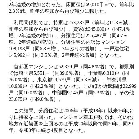
2年連続の増加となった。床面積は69,010千㎡で、前年比
2.3％減、昨年の増加から再び減少に転じた。
利用関係別では、持家は253,287戸（前年比11.3％減、
昨年の増加から再び減少）、貸家は345,080戸（同7.4％
増、2年連続の増加）、分譲住宅は255,487戸（同4.7％
増、2年連続の増加）。分譲住宅の内訳はマンション
108,198戸（同6.8％増， 3年ぶりの増加）、一戸建住宅
145,992戸（同 3.5％増、2年連続の増加）となった。
首都圏マンションは52,379 戸（同4.8％増）で、都県別
では埼玉県5,551戸（同39.6％増）、千葉県6,310戸（同
76.0％増）、東京都29,579戸（同5.3％減）、神奈川県
10,939戸（同2.2％減）となった。このほか近畿圏は22,999
戸（同10.0％増）、中部圏9,145戸（同5.3％増）、その他
23,675戸（同9.0％増）。
この結果、分譲住宅は2006年（平成18年）以来16年ぶ
りに持家を上回った。マンション着工戸数では、その他
地方が近畿圏を上回るのは平成20年以降で同20年、同29
年、令和3年に続き4度目となった。