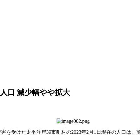
村人口 減少幅やや拡大
受けた太平洋岸39市町村の2023年2月1日現在の人口は、前年比1