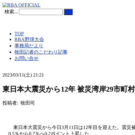
検索...
TOP
RBA野球大会
事務局だより
牧田記者のこだわり記事
お問い合せ
2023/03/11(土) 21:21
東日本大震災から12年 被災湾岸29市町
投稿者: 牧田司
東日本大震災から今日3月11日は12年目を迎えた。震災被害を
0.5％から0.7％へ0.2ポイント上昇した。