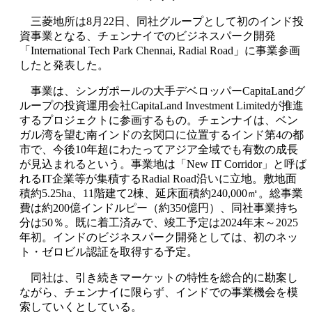
三菱地所は8月22日、同社グループとして初のインド投
資事業となる、チェンナイでのビジネスパーク開発
「International Tech Park Chennai, Radial Road」に事業参画
したと発表した。
事業は、シンガポールの大手デベロッパーCapitaLandグ
ループの投資運用会社CapitaLand Investment Limitedが推進
するプロジェクトに参画するもの。チェンナイは、ベン
ガル湾を望む南インドの玄関口に位置するインド第4の都
市で、今後10年超にわたってアジア全域でも有数の成長
が見込まれるという。事業地は「New IT Corridor」と呼ば
れるIT企業等が集積するRadial Road沿いに立地。敷地面
積約5.25ha、11階建て2棟、延床面積約240,000㎡。総事業
費は約200億インドルピー（約350億円）、同社事業持ち
分は50％。既に着工済みで、竣工予定は2024年末～2025
年初。インドのビジネスパーク開発としては、初のネッ
ト・ゼロビル認証を取得する予定。
同社は、引き続きマーケットの特性を総合的に勘案し
ながら、チェンナイに限らず、インドでの事業機会を模
索していくとしている。