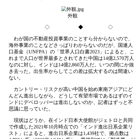
外観
◇ ◆ ◇
わが国の不動産投資事業のことすら分からないので、
海外事業のことなどさっぱりわからないのだが、国連人
口基金（UNFPA）の「世界人口白書2023」によると、こ
れまで人口が世界最多とされてきた中国は14億2,570万人
なのに対し、インドは14億2,860万人だ。いつの間にか抜
き去った。出生率からしてこの差は拡大するのは間違い
ない。
カントリー・リスクが高い中国を始め東南アジアにど
んどん進出しながら、どうして有望市場であるはずのイ
ンドにデベロッパーは進出しないのか、記者はずっと不
思議に思っていた。
現状はどうか。在インド日本大使館がジェトロと共同
で作成した2021年10月時点での「インド進出日系企業リ
スト」によると、進出日系企業は1,439社で、拠点数は