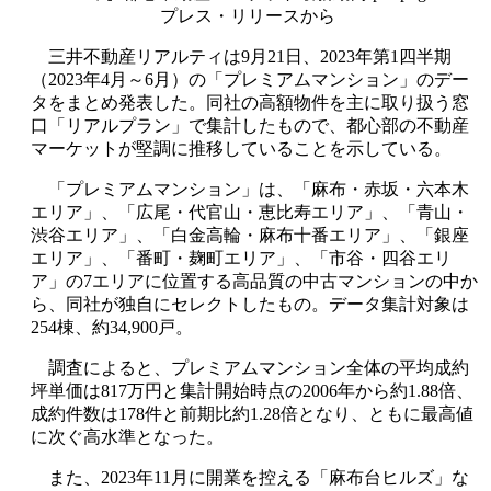
プレス・リリースから
三井不動産リアルティは9月21日、2023年第1四半期
（2023年4月～6月）の「プレミアムマンション」のデー
タをまとめ発表した。同社の高額物件を主に取り扱う窓
口「リアルプラン」で集計したもので、都心部の不動産
マーケットが堅調に推移していることを示している。
「プレミアムマンション」は、「麻布・赤坂・六本木
エリア」、「広尾・代官山・恵比寿エリア」、「青山・
渋谷エリア」、「白金高輪・麻布十番エリア」、「銀座
エリア」、「番町・麹町エリア」、「市谷・四谷エリ
ア」の7エリアに位置する高品質の中古マンションの中か
ら、同社が独自にセレクトしたもの。データ集計対象は
254棟、約34,900戸。
調査によると、プレミアムマンション全体の平均成約
坪単価は817万円と集計開始時点の2006年から約1.88倍、
成約件数は178件と前期比約1.28倍となり、ともに最高値
に次ぐ高水準となった。
また、2023年11月に開業を控える「麻布台ヒルズ」な