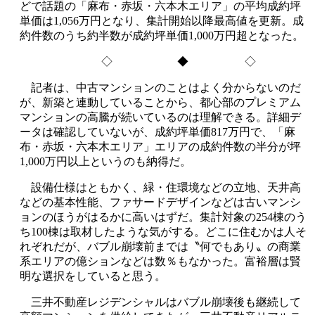
どで話題の「麻布・赤坂・六本木エリア」の平均成約坪
単価は1,056万円となり、集計開始以降最高値を更新。成
約件数のうち約半数が成約坪単価1,000万円超となった。
◇ ◆ ◇
記者は、中古マンションのことはよく分からないのだ
が、新築と連動していることから、都心部のプレミアム
マンションの高騰が続いているのは理解できる。詳細デ
ータは確認していないが、成約坪単価817万円で、「麻
布・赤坂・六本木エリア」エリアの成約件数の半分が坪
1,000万円以上というのも納得だ。
設備仕様はともかく、緑・住環境などの立地、天井高
などの基本性能、ファサードデザインなどは古いマンシ
ョンのほうがはるかに高いはずだ。集計対象の254棟のう
ち100棟は取材したような気がする。どこに住むかは人そ
れぞれだが、バブル崩壊前までは〝何でもあり〟の商業
系エリアの億ションなどは数％もなかった。富裕層は賢
明な選択をしていると思う。
三井不動産レジデンシャルはバブル崩壊後も継続して