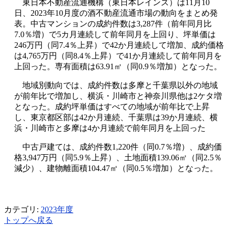
東日本不動産流通機構（東日本レインズ）は11月10
日、2023年10月度の酒不動産流通市場の動向をまとめ発
表。中古マンションの成約件数は3,287件（前年同月比
7.0％増）で5カ月連続して前年同月を上回り、坪単価は
246万円（同7.4％上昇）で42か月連続して増加、成約価格
は4,765万円（同8.4％上昇）で41か月連続して前年同月を
上回った。専有面積は63.91㎡（同0.9％増加）となった。
地域別動向では、成約件数は多摩と千葉県以外の地域
が前年比で増加し、横浜・川崎市と神奈川県他は2ケタ増
となった。成約坪単価はすべての地域が前年比で上昇
し、東京都区部は42か月連続、千葉県は39か月連続、横
浜・川崎市と多摩は4か月連続で前年同月を上回った
中古戸建ては、成約件数1,220件（同0.7％増）、成約価
格3,947万円（同5.9％上昇）、土地面積139.06㎡（同2.5％
減少）、建物離面積104.47㎡（同0.5％増加）となった。
カテゴリ:
2023年度
トップへ戻る