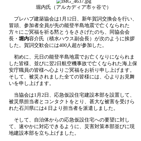
堀内氏（アルカディア市ヶ谷で）
プレハブ建築協会は1月12日、新年賀詞交換会を行い、
冒頭、参加者全員が先の能登半島地震で亡くなられた
方々にご冥福を祈る黙とうをささげたのち、同協会会
長・
堀内
容介氏（積水ハウス副会長）が次のように挨拶
した。賀詞交歓会には400人超が参加した。
初めに、元日の能登半島地震でお亡くなりになられま
した皆様、並びに翌2日航空機事故で亡くなられた海上保
安庁職員の皆様へ心よりご冥福をお祈り申し上げます。
そして、被災されました全ての皆様には、心よりお見舞
いを申し上げます。
当協会は1月2日、応急仮設住宅建設本部を設置して、
被災県担当者とコンタクトをとり、甚大な被害を受けら
れた石川県には4 日より担当者を派遣しました。
そして、自治体からの応急仮設住宅への要望に対し
て、速やかに対応できるように、災害対策本部並びに現
地建設本部を立ち上げました。