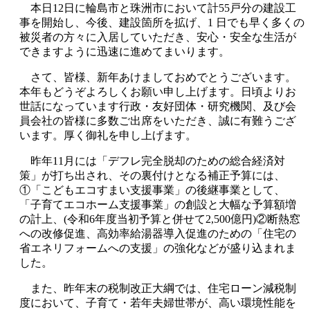
本日12日に輪島市と珠洲市において計55戸分の建設工
事を開始し、今後、建設箇所を拡げ、1 日でも早く多くの
被災者の方々に入居していただき、安心・安全な生活が
できますように迅速に進めてまいります。
さて、皆様、新年あけましておめでとうございます。
本年もどうぞよろしくお願い申し上げます。日頃よりお
世話になっています行政・友好団体・研究機関、及び会
員会社の皆様に多数ご出席をいただき、誠に有難うござ
います。厚く御礼を申し上げます。
昨年11月には「デフレ完全脱却のための総合経済対
策」が打ち出され、その裏付けとなる補正予算には、
①「こどもエコすまい支援事業」の後継事業として、
「子育てエコホーム支援事業」の創設と大幅な予算額増
の計上、(令和6年度当初予算と併せて2,500億円)②断熱窓
への改修促進、高効率給湯器導入促進のための「住宅の
省エネリフォームへの支援」の強化などが盛り込まれま
した。
また、昨年末の税制改正大綱では、住宅ローン減税制
度において、子育て・若年夫婦世帯が、高い環境性能を