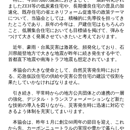
ましたZEH等の低炭素住宅や、長期優良住宅の普及の加
速化、既存住宅の省エネリフォーム促進等の政策テーマ
について、当協会としては、積極的に先導役を担ってき
たところであり、辰年の今年は、戸建住宅はもちろんの
こと、低層集合住宅においても目標値を掲げて、弾みを
つけて大きく発展させていきたいと考えております。
近年、豪雨・台風災害は激甚化、頻発化しており、石
川県能登地方で大きな地震が昨年に続き発生する中で、
首都直下地震や南海トラフ地震も想定されています。
本協会の大きな使命として、自然災害発生時におけ
る、応急仮設住宅の供給や災害公営住宅の建設で役割を
果たしていかなければなりません。
引き続き、平常時からの地方公共団体との連携の一層
の強化、デジタル・トランスフォーメーションなど新た
な技術の導入を図りながら、災害発生時に迅速に対応で
きるよう体制を充実してまいります。
本協会は、昨年１月に創立60周年の節目を迎え、これ
から先、カーボンニュートラルの実現や豊かで暮らしや