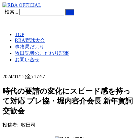
検索...
TOP
RBA野球大会
事務局だより
牧田記者のこだわり記事
お問い合せ
2024/01/12(金) 17:57
時代の要請の変化にスピード感を持っ
て対応 プレ協・堀内容介会長 新年賀詞
交歓会
投稿者: 牧田司