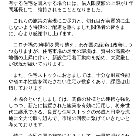
有する住宅を購入する場合には、借入限度額の上限が1 年
間延長して、維持されることとなりました。
これらの施策の実現にご尽力と、切れ目が実質的に生
じないよう特段のご配慮を賜りました関係者の皆さま
に、心より感謝申し上げます。
コロナ禍の3年間を乗り越え、わが国の経済は改善しつ
つありますが、住宅市場の足元の環境は、資材の高騰や
地価の上昇に伴い、新設住宅着工動向を始め、大変厳し
い状況が続いております。
また、住宅ストックにおきましては、十分な耐震性能
や省エネ性能を満たさない住宅が数多くあり、課題は山
積しております。
本協会といたしましては、関係の皆様との連携を強化
しつつ、新たに措置された施策を有効に活用し、将来世
代に継承できる、良質な住宅ストックの形成と円滑な流
通に全力で取り組んで、市場の回復に繋げていきたいと
考えております。
特に、今回の国の施策におきまして、一層鮮明化され