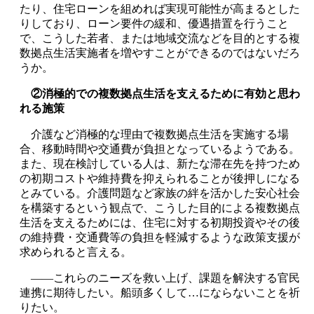
たり、住宅ローンを組めれば実現可能性が高まるとした
りしており、ローン要件の緩和、優遇措置を行うこと
で、こうした若者、または地域交流などを目的とする複
数拠点生活実施者を増やすことができるのではないだろ
うか。
②消極的での複数拠点生活を支えるために有効と思わ
れる施策
介護など消極的な理由で複数拠点生活を実施する場
合、移動時間や交通費が負担となっているようである。
また、現在検討している人は、新たな滞在先を持つため
の初期コストや維持費を抑えられることが後押しになる
とみている。介護問題など家族の絆を活かした安心社会
を構築するという観点で、こうした目的による複数拠点
生活を支えるためには、住宅に対する初期投資やその後
の維持費・交通費等の負担を軽減するような政策支援が
求められると言える。
――これらのニーズを救い上げ、課題を解決する官民
連携に期待したい。船頭多くして…にならないことを祈
りたい。