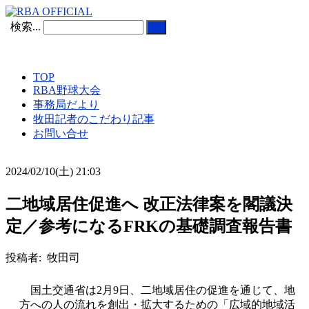
検索...
TOP
RBA野球大会
事務局だより
牧田記者のこだわり記事
お問い合せ
2024/02/10(土) 21:03
二地域居住促進へ 改正法律案を閣議決
定／参考になるFRKの基礎調査報告書
投稿者: 牧田司
国土交通省は2月9日、二地域居住の促進を通じて、地
方への人の流れを創出・拡大するための「広域的地域活