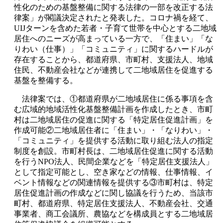
性化のための基盤整備に関する法律の一部を改正する法
律案」が閣議決定されたと発表した。コロナ禍を経て、
UIJターンを含めた若者・子育て世帯を中心とする二地域
居住へのニーズが高まっている一方で、「住まい」「な
りわい（仕事）」「コミュニティ」に関するハードルが
存在することから、都道府県、市町村、支援法人、地域
住民、不動産会社などが連携して二地域居住を促進する
基盤を整備する。
法律案では、①都道府県が二地域居住に係る事項を含
む広域的地域活性化基盤整備計画を作成したとき、市町
村は二地域居住の促進に関する「特定居住促進計画」を
作成可能②二地域居住者に「住まい」・「なりわい」・
「コミュニティ」を提供する活動に取り組む法人の指定
制度を創設。市町村長は、二地域居住促進に関する活動
を行うNPO法人、民間企業などを「特定居住支援法人」
として指定可能とし、空き家などの情報、仕事情報、イ
ベント情報などの関連情報を提供する③市町村は、特定
居住促進計画の作成などに関し協議を行うため、当該市
町村、都道府県、特定居住支援法人、不動産会社、交通
事業者、商工会議所、農協などを構成員とする二地域居