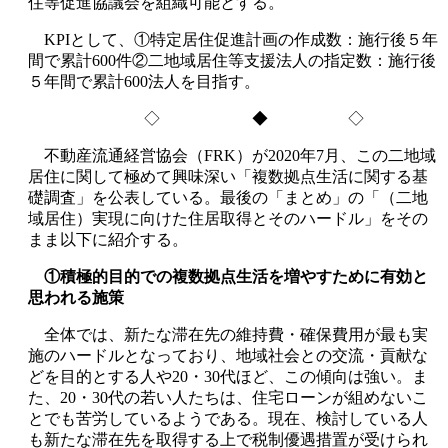
住等促進協議会を組織可能とする。
KPIとして、①特定居住促進計画の作成数：施行後５年
間で累計600件②二地域居住等支援法人の指定数：施行後
５年間で累計600法人を目指す。
◇ ◆ ◇
不動産流通経営協会（FRK）が2020年7月、この二地域
居住に関して極めて興味深い「複数拠点生活に関する基
礎調査」を公表している。最後の「まとめ」の「（二地
域居住）実現に向けた住居取得とそのハードル」をその
まま以下に紹介する。
①積極的目的での複数拠点生活を増やすために有効と
思われる施策
全体では、新たな滞在先の維持費・確保費用が最も実
施のハードルとなっており、地域社会との交流・貢献な
どを目的とする人や20・30代ほど、この傾向は強い。ま
た、20・30代の若い人たちは、住宅ローンが組めないこ
とでも苦労しているようである。現在、検討している人
も新たな滞在先を取得する上で税制優遇措置が受けられ