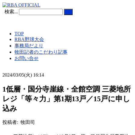
検索...
TOP
RBA野球大会
事務局だより
牧田記者のこだわり記事
お問い合せ
2024/03/05(火) 16:14
1低層・国分寺崖線・全館空調 三菱地所
レジ「等々力」第1期13戸／15戸に申し
込み
投稿者: 牧田司