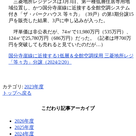
三菱地所レジデンスは
3
月
3
日、第一種低層住居専用地
域位置し、かつ国分寺崖線に近接する全館空調システム
付き「ザ・パークハウス 等々力」（
39
戸）の第
1
期分譲
15
戸を販売した結果、
3
戸に申し込みが入った。
坪単価は非公表だが、
74
㎡で
11,980
万円（
535
万円）、
124
㎡で
25,780
万円（
686
万円）だった。（記者は坪
700
万
円を突破しても売れると見ていたのだが
…
）
国分寺崖線に近接する1
低層＆全館空調採用
三菱地所レジ
「
等々力
」
分譲
（2024/2/20
）
カテゴリ:
2023年度
トップへ戻る
こだわり記事アーカイブ
2026年度
2025年度
2024年度