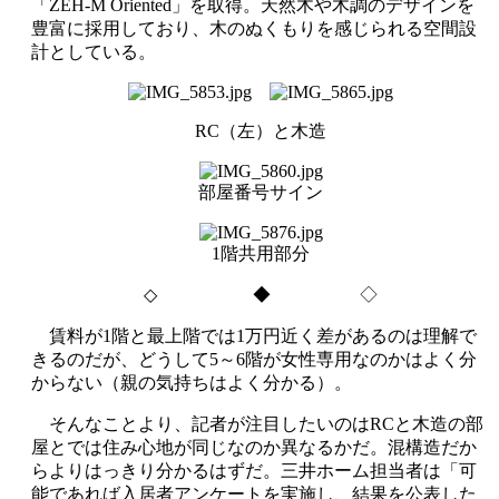
「
ZEH-M Oriented
」を取得。天然木や木調のデザインを
豊富に採用しており、木のぬくもりを感じられる空間設
計としている。
RC（左）と木造
部屋番号サイン
1階共用部分
◇
◆ ◇
賃料が
1
階と最上階では
1
万円近く差があるのは理解で
きるのだが、どうして
5
～
6
階が女性専用なのかはよく分
からない（親の気持ちはよく分かる）。
そんなことより、記者が注目したいのは
RC
と木造の部
屋とでは住み心地が同じなのか異なるかだ。混構造だか
らよりはっきり分かるはずだ。三井ホーム担当者は「可
能であれば入居者アンケートを実施し、結果を公表した