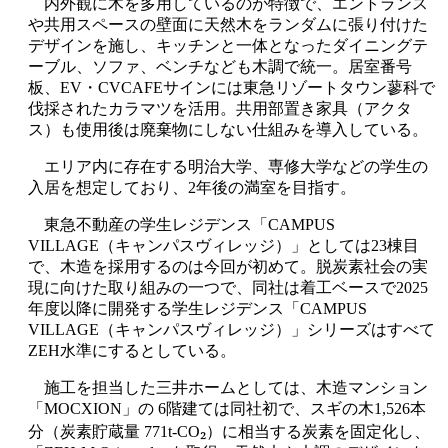
内外観に木を多用しているのが特徴で、エントランス
や共用スペースの壁面に天然木をランダムに張り付けた
デザインを施し、キッチンと一体となったダイニングテ
ーブル、ソファ、ベンチなども木調で統一。居室番号
板、
EV
・
CVCAFE
サインには東急リゾートタウン蓼科で
伐採されたカラマツを活用。共用部置き家具（アクタ
ス）も使用後は廃棄物にしない仕組みを導入している。
エリア内に存在する明治大学、専修大学などの学生の
入居を想定しており、
2
年後の満室を目指す。
東急不動産の学生レジデンス「
CAMPUS
VILLAGE
（キャンパスヴィレッジ）」としては
23
棟目
で、木造を採用するのは今回が初めて。脱炭素社会の実
現に向けた取り組みの一つで、同社は着工ベースで
2025
年度以降に開発する学生レジデンス「
CAMPUS
VILLAGE
（キャンパスヴィレッジ）」シリーズはすべて
ZEH
水準にするとしている。
施工を担当した三井ホームとしては、木造マンション
「
MOCXION
」の
6
階建ては同社初で、スギの木
1,526
本
₂
分（炭素貯蔵量
771t-CO
）に相当する炭素を固定化し、