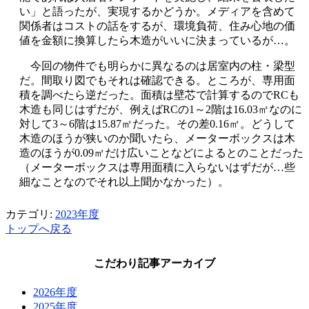
い」と語ったが、実現するかどうか。メディアを含めて
関係者はコストの話をするが、環境負荷、住み心地の価
値を金額に換算したら木造がいいに決まっているが…。
今回の物件でも明らかに異なるのは居室内の柱・梁型
だ。間取り図でもそれは確認できる。ところが、専用面
積を調べたら逆だった。面積は壁芯で計算するので
RC
も
木造も同じはずだが、例えば
RC
の
1
～
2
階は
16.03
㎡なのに
対して
3
～
6
階は
15.87
㎡だった。その差
0.16
㎡。どうして
木造のほうが狭いのか聞いたら、メーターボックスは木
造のほうが
0.09
㎡だけ広いことなどによるとのことだった
（メーターボックスは専用面積に入らないはずだが…些
細なことなのでそれ以上聞かなかった）。
カテゴリ:
2023年度
トップへ戻る
こだわり記事アーカイブ
2026年度
2025年度