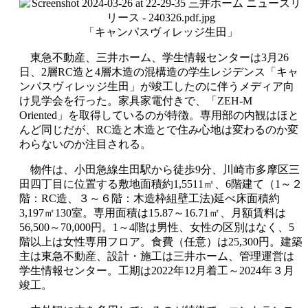
「キャンパスヴィレッジ生田」
東急不動産、三井ホーム、学生情報センターは
3
月
26
日、
2
層
RC
造と
4
層木造の混構造の学生レジデンス「キャ
ンパスヴィレッジ生田」が竣工したのに伴うメディア向
け見学会を行った。家具家電付きで、「
ZEH-M
Oriented
」を取得しているのが特徴。専用部の内観はほと
んど同じだが、
RC
造と木造とで住み心地は変わるのか変
わらないのか注目される。
物件は、小田急線生田駅から徒歩
9
分、川崎市多摩区三
田四丁目に位置する敷地面積約
1,5511
㎡、
6
階建て（
1
～２
階：
RC
造、３～６階：木造枠組壁工法
)
延べ床面積約
3,197
㎡
130
室。専用面積は
15.87
～
16.71
㎡、月額賃料は
56,500
～
70,000
円。
1
～
4
階は男性、女性の区別はなく、
5
階以上は女性専用フロア。食費（任意）は
25,300
円。建築
主は東急不動産、設計・施工は三井ホーム、管理運営は
学生情報センター。工期は
2022
年
12
月着工～
2024
年３月
竣工。