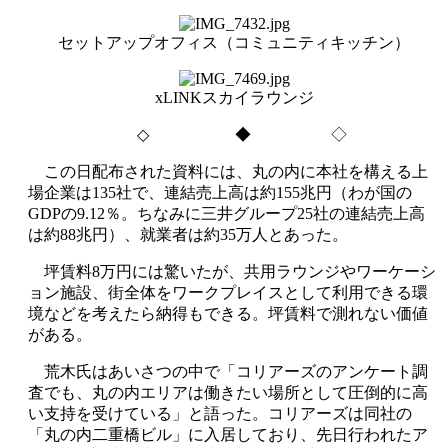
セットアップオフィス（コミュニティキッチン）
xLINKスカイラウンジ
◇
◆ ◇
この日配布された資料には、丸の内に本社を構える上
場企業は
135
社で、連結売上高は約
155
兆円（わが国の
GDP
の
9.12
％。ちなみに三井グループ
25
社の連結売上高
は約
88
兆円）、就業者は約
35
万人とあった。
坪賃料
8
万円には驚いたが、共用ラウンジやワーケーシ
ョン施設、街全体をワークプレイスとして利用できる環
境などを考えたら納得もできる。坪賃料で測れない価値
がある。
荒木氏はあいさつの中で「コリアーズのアンケート調
査でも、丸の内エリアは働きたい場所として圧倒的に高
い支持を受けている」と語った。コリアーズは同社の
「丸の内二重橋ビル」に入居しており、先日行われたア