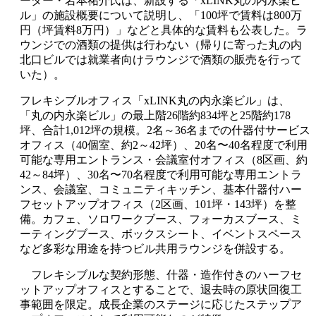
ーダー・岩本祐介氏は、新設する「
xLINK
丸の内永楽ビ
ル」の施設概要について説明し、「
100
坪で賃料は
800
万
円（坪賃料
8
万円）」などと具体的な賃料も公表した。ラ
ウンジでの酒類の提供は行わない（帰りに寄った丸の内
北口ビルでは就業者向けラウンジで酒類の販売を行って
いた）。
フレキシブルオフィス「
xLINK
丸の内永楽ビル」は、
「丸の内永楽ビル」の最上階
26
階約
834
坪と
25
階約
178
坪、合計
1,012
坪の規模。
2
名～
36
名までの什器付サービス
オフィス（
40
個室、約
2
～
42
坪）、
20
名〜
40
名程度で利用
可能な専用エントランス・会議室付オフィス（
8
区画、約
42
～
84
坪）、
30
名〜
70
名程度で利用可能な専用エントラ
ンス、会議室、コミュニティキッチン、基本什器付ハー
フセットアップオフィス（
2
区画、
101
坪・
143
坪）を整
備。カフェ、ソロワークブース、フォーカスブース、ミ
ーティングブース、ボックスシート、イベントスペース
など多彩な用途を持つビル共用ラウンジを併設する。
フレキシブルな契約形態、什器・造作付きのハーフセ
ットアップオフィスとすることで、退去時の原状回復工
事範囲を限定。成長企業のステージに応じたステップア