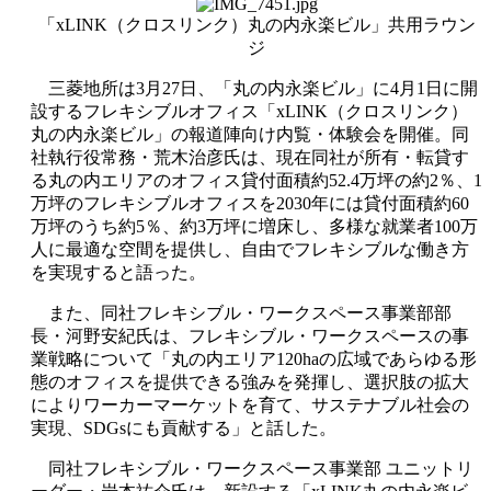
「
xLINK
（クロスリンク）丸の内永楽ビル」共用ラウン
ジ
三菱地所は
3
月
27
日、「丸の内永楽ビル」に
4
月
1
日に開
設するフレキシブルオフィス「
xLINK
（クロスリンク）
丸の内永楽ビル」の報道陣向け内覧・体験会を開催。同
社執行役常務・荒木治彦氏は、現在同社が所有・転貸す
る丸の内エリアのオフィス貸付面積約
52.4
万坪の約
2
％、
1
万坪のフレキシブルオフィスを
2030
年には貸付面積約
60
万坪のうち約
5
％、約
3
万坪に増床し、多様な就業者
100
万
人に最適な空間を提供し、自由でフレキシブルな働き方
を実現すると語った。
また、同社フレキシブル・ワークスペース事業部部
長・河野安紀氏は、フレキシブル・ワークスペースの事
業戦略について「丸の内エリア
120ha
の広域であらゆる形
態のオフィスを提供できる強みを発揮し、選択肢の拡大
によりワーカーマーケットを育て、サステナブル社会の
実現、
SDGs
にも貢献する」と話した。
同社フレキシブル・ワークスペース事業部 ユニットリ