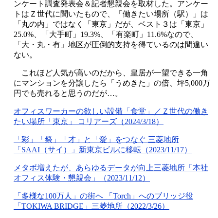
ンケート調査発表会＆記者懇親会を取材した。アンケー
トはＺ世代に聞いたもので、「働きたい場所（駅）」は
「丸の内」ではなく「東京」だが、ベスト３は「東京」
25.0%
、「大手町」
19.3%
、「有楽町」
11.6%
なので、
「大・丸・有」地区が圧倒的支持を得ているのは間違い
ない。
これほど人気が高いのだから、皇居が一望できる一角
にマンションを分譲したら「うめきた」の倍、坪
5,000
万
円でも売れると思うのだが…。
オフィスワーカーの欲しい設備「食堂」／Ｚ世代の働き
たい場所「東京」
コリアーズ
（2024/3/18
）
「彩」「祭」「才」と「愛」をつなぐ
三菱地所
「SAAI
（サイ）」新東京ビルに
移転
（2023/11/17
）
メタボ増えたが、あらゆるデータが向上
三菱地所
「本社
オフィス体験・懇親会」
（2023/11/12
）
「多様な100
万人」の街へ
「Torch
」へのブリッジ役
「TOKIWA BRIDGE
」
三菱地所
（2022/3/26
）