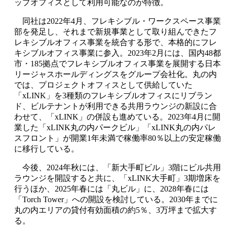
ップオフィスとして利用可能なのが特徴。
同社は
2022
年
4
月、フレキシブル・ワークスペース事業
部を発足し、それまで新規事業として取り組んできたフ
レキシブルオフィス事業を統合する形で、本格的にフレ
キシブルオフィス事業に参入。
2023
年
2
月には、国内
48
都
市・
185
拠点でフレキシブルオフィス事業を展開する日本
リージャスホールディングスをグループ会社化。丸の内
では、プロジェクトオフィスとして供給していた
「
xLINK
」を
3
種類のフレキシブルオフィスにリブラン
ド、ビルテナントが利用できる共用ラウンジの新設に合
わせて、「
xLINK
」の併設も進めている。
2023
年
4
月に開
業した「
xLINK
丸の内パークビル」「
xLINK
丸の内パレ
スフロント」が開業
1
年未満で稼働率
80
％以上の安定稼働
に移行している。
今後、
2024
年秋には、「新大手町ビル」
3
階にビル共用
ラウンジを開設すると共に、「
xLINK
大手町」
3
期増床を
行うほか、
2025
年春には「丸ビル」に、
2028
年春には
「
Torch Tower
」への開設を検討している。
2030
年までに
丸の内エリアの貸付有効面積の約
5
％、
3
万坪まで拡大す
る。