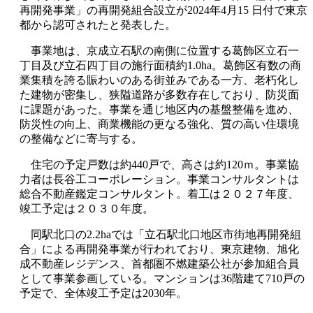
再開発事業」の再開発組合設立が2024年4月15 日付で東京
都から認可されたと発表した。
事業地は、京成立石駅の南側に位置する葛飾区立石一
丁目及び立石四丁目の施行面積約1.0ha。葛飾区有数の商
業集積を誇る賑わいのある街並みである一方、老朽化し
た建物が密集し、狭隘道路が多数存在しており、防災面
に課題があった。事業を通じ地区内の基盤整備を進め、
防災性の向上、商業機能の更なる強化、質の高い住環境
の整備などに寄与する。
住宅の予定戸数は約440戸で、高さは約120ｍ。事業協
力者は長谷工コーポレーション。事業コンサルタントは
総合不動産鑑定コンサルタント。着工は２０２７年度、
竣工予定は２０３０年度。
同駅北口の2.2haでは「立石駅北口地区市街地再開発組
合」による再開発事業が行われており、東京建物、旭化
成不動産レジデンス、首都圏不燃建築公社が参加組合員
として事業参画している。マンションは36階建て710戸の
予定で、全体竣工予定は2030年。