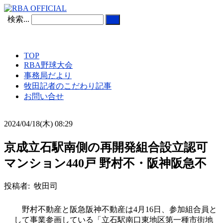
検索...
TOP
RBA野球大会
事務局だより
牧田記者のこだわり記事
お問い合せ
2024/04/18(木) 08:29
京成立石駅南側の再開発組合設立認可
マンション440戸 野村不・阪神阪急不
投稿者: 牧田司
野村不動産と阪急阪神不動産は4月16日、参加組合員と
して事業参画している「立石駅南口東地区第一種市街地