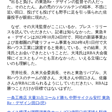
〝出ると負け〟の東急Re・デザインの監督その人だっ
た。そのとたん、あの禿のツルツルテンの稲本、不惑に
近い田口、投げても投げても野手に足を引っ張られた佐
藤投手が眼前に現れた。
なぜ、その大滝監督がここにいるか。プレス・リリー
スを読んでいただきたい。記者は知らなかった。東急Ｒ
ｅ・デザインは2023年10月24日付で、同社の新築事業お
よび首都圏の戸建リフォーム事業を2024年4月1日付で大
和ハウス工業に譲渡すると発表している。その結果、大
滝氏とお会いできたということだ。大滝氏はRBA大会復
帰にイエスともノーとも言わなかった。いえる立場にな
いのも理解した。
芳井社長、久米大会委員長、それと東急リバブル、大
和ハウスのチームの皆さん、大滝さんや田口さん、佐藤
さんがRBAに出られるようにしていただきたい。RBAは
勝つことだけが目標ではないはずだ。
一条工務店 大量31点コールド勝ち 中野サイクル安打 東急
Re・デザイン田口(悲)