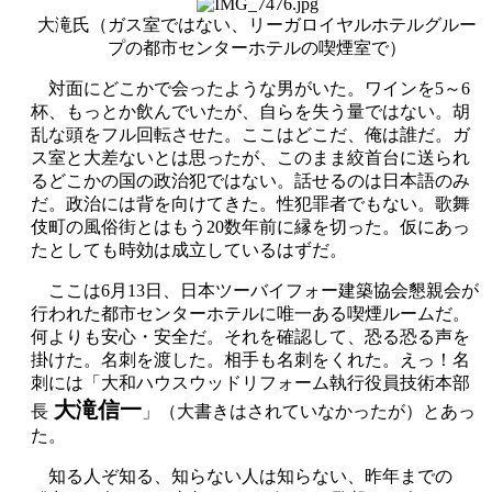
大滝氏（ガス室ではない、リーガロイヤルホテルグルー
プの都市センターホテルの喫煙室で）
対面にどこかで会ったような男がいた。ワインを5～6
杯、もっとか飲んでいたが、自らを失う量ではない。胡
乱な頭をフル回転させた。ここはどこだ、俺は誰だ。ガ
ス室と大差ないとは思ったが、このまま絞首台に送られ
るどこかの国の政治犯ではない。話せるのは日本語のみ
だ。政治には背を向けてきた。性犯罪者でもない。歌舞
伎町の風俗街とはもう20数年前に縁を切った。仮にあっ
たとしても時効は成立しているはずだ。
ここは6月13日、日本ツーバイフォー建築協会懇親会が
行われた都市センターホテルに唯一ある喫煙ルームだ。
何よりも安心・安全だ。それを確認して、恐る恐る声を
掛けた。名刺を渡した。相手も名刺をくれた。えっ！名
刺には「大和ハウスウッドリフォーム執行役員技術本部
大滝信一
長
」（大書きはされていなかったが）とあっ
た。
知る人ぞ知る、知らない人は知らない、昨年までの