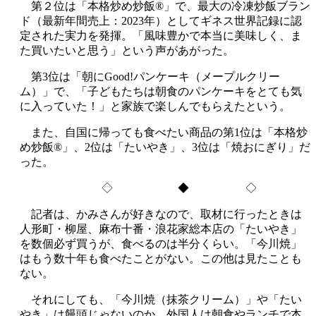
第２位は「本格炒め炒飯®」で、最大の冷凍炒飯ブラン
ド（最新年間売上：2023年）としてギネス世界記録に認
定された実力を発揮。「風味豊かで本当に美味しく、ま
た買いたいと思う」という声があがった。
第3位は「朝にGood!パンケーキ（メープルクリー
ム）」で、「子どもたちは朝食のパンケーキをとても気
に入っていた！」と家族で楽しんでもらえたという。
また、自国に帰っても食べたい商品の第1位は「本格炒
め炒飯®」、2位は「たいやき」、3位は「焼おにぎり」だ
った。
◇ ◆ ◇
記者は、かみさんが好きなので、取材に行ったときは
人形町・柳屋、麻布十番・浪花家総本店の「たいやき」
を数個必ず買うが、食べるのは半分くらい。「今川焼」
はもう数十年も食べたことがない。この他は見たことも
ない。
それにしても、「今川焼（抹茶クリーム）」や「たい
やき」は饅頭じゃないのか。外国人は朝食やランチで本