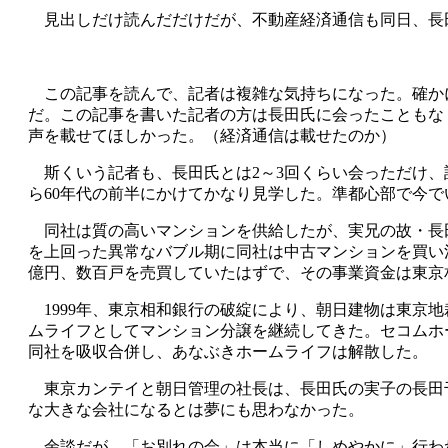
見出しだけ読んだだけだが、不動産経済通信も同日、長
この記事を読んで、記者は複雑な気持ちになった。確か
だ。この記事を書いた記者の方は長田氏に会ったこともな
声を載せてほしかった。（経済通信は載せたのか）
斯くいう記者も、長田氏とは
2
～
3
回くらい会っただけ、
ら
60
年代の前半にかけてかなり見学した。準都心部で今で
同社は質の高いマンションを供給したが、実兄の故・長
を上回った異常なバブル期に同社は中古マンションを買い
億円、数百戸を売買していたはずで、その事業資金は東京
1999
年、東京相和銀行の破綻により、朝日建物は東京地
ムライフとしてマンション分譲を継続してきた。セコムホ
同社を吸収合併し、あなぶきホームライフは解散した。
東京カンテイと朝日管理の社長は、長田氏の実子の長田
な大きな会社になるとは夢にも思わなかった。
余談だが、「お別れの会」は本当に「しめやかに」行わ