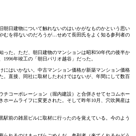
旧朝日建物について触れないのはいかがなものかという思い
やむを得ないのだろうが…せめて長田氏をよく知る参列者の
知った。ただ、朝日建物のマンションは昭和
50
年代の後半か
、
1996
年竣工の「朝日パリオ越谷」だった。
けにはいかない。中古マンション価格が新築マンション価格
た。直接、同社に取材したわけではないが、年間にして数百
ウチコーポレーション（堀内建設）と合併させてセコムホー
きホームライフに変更された。そして昨年
10
月、穴吹興産は
黒駅前の雑居ビルに取材に行ったのを覚えている。今のよう
葬られるのはまっぴらごめんだ。参列者（来てくれるかどう