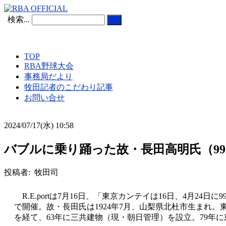
検索...
TOP
RBA野球大会
事務局だより
牧田記者のこだわり記事
お問い合せ
2024/07/17(水) 10:58
バブルに乗り踊った故・長田高明氏（9
投稿者: 牧田司
R.E.port
は
7
月
16
日、「東京カンテイは
16
日、
4
月
24
日に
9
で開催。故・長田氏は
1924
年
7
月、山梨県北杜市生まれ。
を経て、
63
年に三共建物（現・朝日管理）を設立。
79
年に