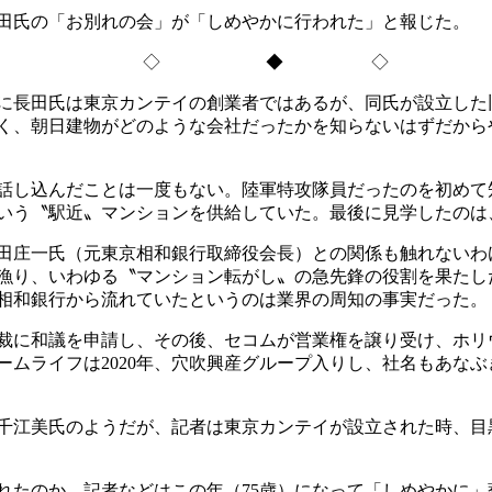
田氏の「お別れの会」が「しめやかに行われた」と報じた。
◇ ◆ ◇
に長田氏は東京カンテイの創業者ではあるが、同氏が設立した
く、朝日建物がどのような会社だったかを知らないはずだから
話し込んだことは一度もない。陸軍特攻隊員だったのを初めて
いう〝駅近〟マンションを供給していた。最後に見学したのは
田庄一氏（元東京相和銀行取締役会長）との関係も触れないわ
漁り、いわゆる〝マンション転がし〟の急先鋒の役割を果たし
相和銀行から流れていたというのは業界の周知の事実だった。
裁に和議を申請し、その後、セコムが営業権を譲り受け、ホリ
ームライフは
2020
年、穴吹興産グループ入りし、社名もあなぶ
千江美氏のようだが、記者は東京カンテイが設立された時、目
れたのか。記者などはこの年（
75
歳）になって「しめやかに」