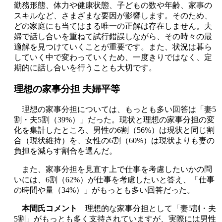
勤務形態、体力や健康状態、子どもの数や年齢、家事の
スキルなど、さまざまな要因が影響します。そのため、
どの家庭にも当てはまる唯一の正解は存在しません。夫
婦で話し合いを重ねて試行錯誤しながら、その時々の最
適解を見つけていくことが重要です。また、状況は暮ら
していく中で変わっていくため、一度きりではなく、定
期的に話し合いを行うことも大切です。
理想の家事分担 夫婦平等
理想の家事分担については、もっとも多い回答は「妻5
割・夫5割（39%）」だった。現状と理想の家事分担の変
化を集計したところ、男性の6割（56%）は現状と同じ割
合（現状維持）を、女性の6割（60%）は現状よりも妻の
負担を減らす割合を選んだ。
また、家事分担を見直す上で仕事を考慮したいかの問
いには、6割（62%）が仕事を考慮したいと答え、「仕事
の時間や量（34%）」がもっとも多い回答だった。
本間氏コメント
理想的な家事分担として「妻5割・夫
5割」がもっとも多く支持されていますが、実際には男性