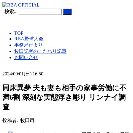
検索...
TOP
RBA野球大会
事務局だより
牧田記者のこだわり記事
お問い合せ
2024/09/01(日) 16:50
同床異夢 夫も妻も相手の家事労働に不
満6割 深刻な実態浮き彫り リンナイ調
査
投稿者: 牧田司