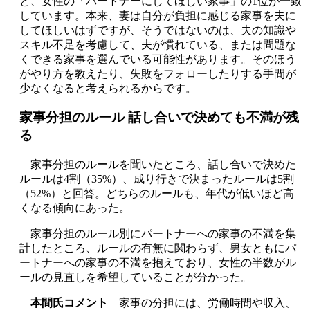
と、女性の「パートナーにしてほしい家事」の1位が一致
しています。本来、妻は自分が負担に感じる家事を夫に
してほしいはずですが、そうではないのは、夫の知識や
スキル不足を考慮して、夫が慣れている、または問題な
くできる家事を選んでいる可能性があります。そのほう
がやり方を教えたり、失敗をフォローしたりする手間が
少なくなると考えられるからです。
家事分担のルール 話し合いで決めても不満が残
る
家事分担のルールを聞いたところ、話し合いで決めた
ルールは4割（35%）、成り行きで決まったルールは5割
（52%）と回答。どちらのルールも、年代が低いほど高
くなる傾向にあった。
家事分担のルール別にパートナーへの家事の不満を集
計したところ、ルールの有無に関わらず、男女ともにパ
ートナーへの家事の不満を抱えており、女性の半数がル
ールの見直しを希望していることが分かった。
本間氏コメント
家事の分担には、労働時間や収入、