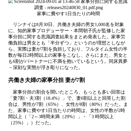
家事に費やす1日当たりの時間
リンナイは8月30日、共働き夫婦の男女1,000名を対象
に、知的家事プロデューサー・本間朝子氏が監修した家
事分担に関する意識調査結果をまとめ発表した。家事労
働負担は男女とも「半分ずつ」というのが理想としなが
ら、実際は妻が7割を負担しており、フルタイム女性の半
数が毎日2時間以上の家事をこなし、さらにまた、男女と
も6割がパートナーに不満を抱いているという。同床異夢
－深刻な実態が浮き彫りになった。
共働き夫婦の家事分担 妻が7割
家事分担の割合を聞いたところ、もっとも多い回答は
「妻7割・夫3割（18.4%）」で、妻6割以上と回答した割
合は、男性が7割（65%）、女性が8割（80%）だった。ま
た、家事に費やす1日当たりの時間は、女性の半数が2時
間以上（「2～3時間未満（29%）」・「3 時間以上
（25%）」）だった。