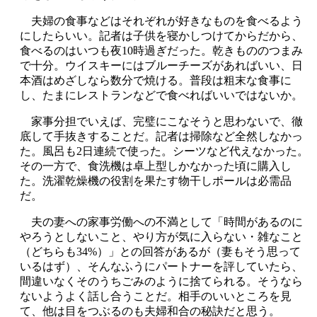
夫婦の食事などはそれぞれが好きなものを食べるよう
にしたらいい。記者は子供を寝かしつけてからだから、
食べるのはいつも夜10時過ぎだった。乾きもののつまみ
で十分。ウイスキーにはブルーチーズがあればいい、日
本酒はめざしなら数分で焼ける。普段は粗末な食事に
し、たまにレストランなどで食べればいいではないか。
家事分担でいえば、完璧にこなそうと思わないで、徹
底して手抜きすることだ。記者は掃除など全然しなかっ
た。風呂も2日連続で使った。シーツなど代えなかった。
その一方で、食洗機は卓上型しかなかった頃に購入し
た。洗濯乾燥機の役割を果たす物干しポールは必需品
だ。
夫の妻への家事労働への不満として「時間があるのに
やろうとしないこと、やり方が気に入らない・雑なこと
（どちらも34%）」との回答があるが（妻もそう思って
いるはず）、そんなふうにパートナーを評していたら、
間違いなくそのうちごみのように捨てられる。そうなら
ないようよく話し合うことだ。相手のいいところを見
て、他は目をつぶるのも夫婦和合の秘訣だと思う。