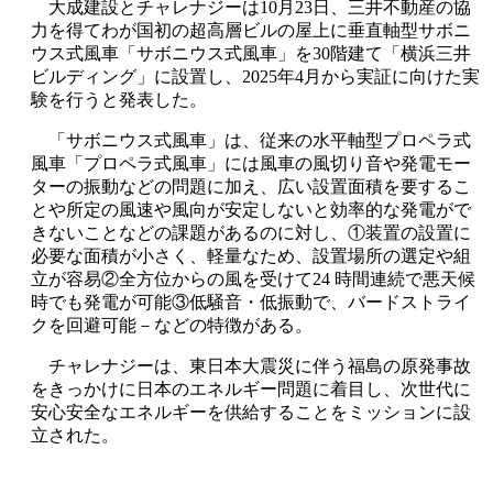
大成建設とチャレナジーは10月23日、三井不動産の協
力を得てわが国初の超高層ビルの屋上に垂直軸型サボニ
ウス式風車「サボニウス式風車」を30階建て「横浜三井
ビルディング」に設置し、2025年4月から実証に向けた実
験を行うと発表した。
「サボニウス式風車」は、従来の水平軸型プロペラ式
風車「プロペラ式風車」には風車の風切り音や発電モー
ターの振動などの問題に加え、広い設置面積を要するこ
とや所定の風速や風向が安定しないと効率的な発電がで
きないことなどの課題があるのに対し、①装置の設置に
必要な面積が小さく、軽量なため、設置場所の選定や組
立が容易②全方位からの風を受けて24 時間連続で悪天候
時でも発電が可能③低騒音・低振動で、バードストライ
クを回避可能－などの特徴がある。
チャレナジーは、東日本大震災に伴う福島の原発事故
をきっかけに日本のエネルギー問題に着目し、次世代に
安心安全なエネルギーを供給することをミッションに設
立された。