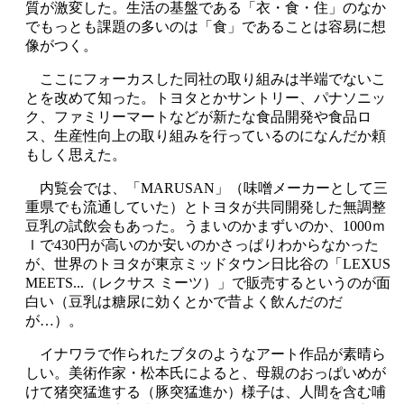
質が激変した。生活の基盤である「衣・食・住」のなか
でもっとも課題の多いのは「食」であることは容易に想
像がつく。
ここにフォーカスした同社の取り組みは半端でないこ
とを改めて知った。トヨタとかサントリー、パナソニッ
ク、ファミリーマートなどが新たな食品開発や食品ロ
ス、生産性向上の取り組みを行っているのになんだか頼
もしく思えた。
内覧会では、「MARUSAN」（味噌メーカーとして三
重県でも流通していた）とトヨタが共同開発した無調整
豆乳の試飲会もあった。うまいのかまずいのか、1000ｍ
ｌで430円が高いのか安いのかさっぱりわからなかった
が、世界のトヨタが東京ミッドタウン日比谷の「LEXUS
MEETS...（レクサス ミーツ）」で販売するというのが面
白い（豆乳は糖尿に効くとかで昔よく飲んだのだ
が…）。
イナワラで作られたブタのようなアート作品が素晴ら
しい。美術作家・松本氏によると、母親のおっぱいめが
けて猪突猛進する（豚突猛進か）様子は、人間を含む哺