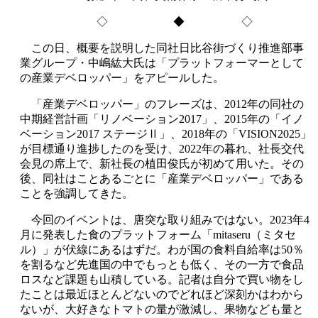
◇ ◆ ◇
この日、概要を説明した同社日比谷街づくり推進部事
業グループ・中嶋紘大氏は「プラットフォーマーとして
の産業デベロッパー」をアピールした。
「産業デベロッパー」のフレーズは、2012年の同社の
中期経営計画「リノベーション2017」、2015年の「イノ
ベーション2017 ステージⅡ」、2018年の「VISION2025」
が目標通り進捗したのを受け、2022年の暮れ、社長交代
会見の席上で、新社長の植田俊氏が初めて用いた。その
後、同社はことあるごとに「産業デベロッパー」である
ことを強調してきた。
今回のイベントは、唐突な取り組みではない。2023年4
月に発表した食のプラットフォーム「mitaseru（ミタセ
ル）」が伏線にあるはずだ。わが国の食料自給率は50％
を割るなど先進国の中でもっとも低く、その一方で食品
ロスなど課題も山積している。記者は自分で買い物をし
たことは最近ほとんどないのでどれほど深刻かはわから
ないが、大好きなトマトの量が激減し、果物なども量と