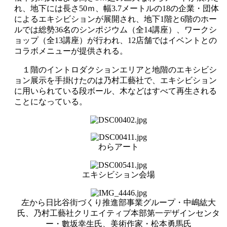
れ、地下には長さ50ｍ、幅3.7メートルの18の企業・団体
によるエキシビションが展開され、地下1階と6階のホー
ルでは総勢36名のシンポジウム（全14講座）、ワークシ
ョップ（全13講座）が行われ、12店舗ではイベントとの
コラボメニューが提供される。
１階のイントロダクションエリアと地階のエキシビシ
ョン展示を手掛けたのは乃村工藝社で、エキシビション
に用いられている段ボール、木などはすべて再生される
ことになっている。
わらアート
エキシビション会場
左から日比谷街づくり推進部事業グループ・中嶋紘大
氏、乃村工藝社クリエイティブ本部第一デザインセンタ
ー・數坂幸生氏、美術作家・松本勇馬氏