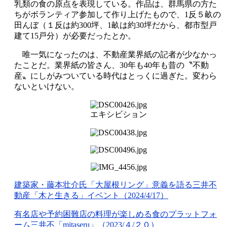
乳類の食の原点を表現している。作品は、群馬県の方た
ちがボランティア参加して作り上げたもので、1反５畝の
田んぼ（１反は約300坪、1畝は約30坪だから、都市型戸
建て15戸分）が必要だったとか。
唯一気になったのは、不動産業界紙の記者が少なかっ
たことだ。業界紙の皆さん、30年も40年も昔の〝不動
産〟にしがみついている時代はとっくに過ぎた。変わら
ないといけない。
エキシビション
建築家・藤本壮介氏「大屋根リング」意義を語る三井不
動産「木と生きる」イベント（2024/4/17）
有名店や予約困難店の料理が楽しめる食のプラットフォ
ーム三井不「mitaseru」（2023/４/２０）