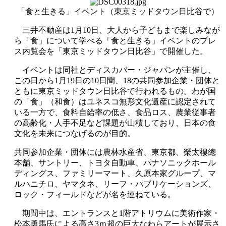
「食と生きる」イベント（東京ミッドタウン日比谷で）
三井不動産は1月10日、大人から子どもまで楽しみなが
ら「食」について学べる「食と生きる」イベントのプレ
ス内覧会を「東京ミッドタウン日比谷」で開催した。
イベントは同社とディスカバー・ジャパンが主催し、
この日から1月19日の10日間、18の共同参加企業・団体と
ともに東京ミッドタウン日比谷で行われるもの。わが国
の「食」（和食）はユネスコ無形文化遺産に認定されて
いる一方で、食料自給率の低さ、食品ロス、農業従事者
の高齢化・人手不足など課題が山積しており、日本の食
文化を未来につなげるのが目的。
共同参加企業・団体には農林水産省、東京都、榮太樓總
本舗、サントリー、トヨタ自動車、パナソニックホール
ディングス、ファミリーマート、久原本家グループ、マ
ルハニチロ、ヤマタネ、リーフ・パブリケーションズ、
ロック・フィールドなどが名を連ねている。
期間中は、エントランスと1階アトリウムに美術作家・
松本勇馬氏による高さ3ｍ超の巨大なわらアートが展示さ