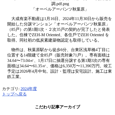
「オーベルアーバンツ秋葉原」
⼤
成有楽不動産は
1
月
16
日、
2024
年
11
月
30
日から販売を
開始した分譲マンション「
オーベルアーバンツ秋葉原」
（
85
戸）の第
1
期
1
次・２次
35
戸の契約が完了したと発表
した。住棟でZEH-M Oriented、各住⼾でZEH Oriented を
取得。同社初の低炭素建築物認定も取得している。
物件は、秋葉原駅から徒歩
6
分、台東区浅草橋
4
丁
⽬
に
位置する
14
階建て全
85
戸（販売対象
71
戸）。専有面積は
34.64
〜
73.04
㎡、
1
月
17
日に抽選分譲する第
1
期
3
次の専有
面積は
34.64
〜
61.35
㎡、価格は
6,350
万〜
11,390
万円。竣
⼯
予定は
2026
年
4
⽉
中旬。設計・監理は安宅設計。施
⼯
は東
鉄
⼯
業。
カテゴリ:
2024年度
トップへ戻る
こだわり記事アーカイブ