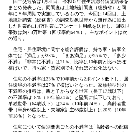
国土交通省は1月31日、令和５年住生活総合調査結果を
まとめ発表した。同調査は土地統計調査（総務省）と同
年に５年周期で実施しているもので、今回は14回目。土
地統計調査（総務省）の調査対象世帯から無作為に抽出
した世帯約11.4万世帯にアンケート用紙を送付し、回収世
帯数は約7.3万世帯（回収率約64％）。主なポイントは次
の通り。
住宅・居住環境に関する総合評価は、持ち家・借家全
体では「満足」が23％、「まあ満足」が55％で、「多少
不満」「非常に不満」は21％。比率は10年前と比べほぼ
横ばいで、持ち家・貸家別でもそれほど変化はない。
住宅の不満率は23％で10年前から2ポイント低下し、居
住環境の不満率は27％で横ばいとなった。家族類型別の
不満率の推移は、親と子からなる世帯（長子17歳以下）
の不満率は18％（10年前24％）と堅調に低下しており、
単独世帯（64歳以下）は24％（10年前24％）、高齢者世
帯（単身65歳以上・夫婦家計主65歳以上）は20％（10年
前18％）となった。
住宅について個別要素ごとの不満率は｢高齢者への配慮