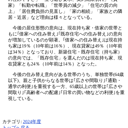
家）「転勤や転職」「世帯員の減少」「住宅の質の向
上」「居住費負担の見直し」「家の相続」「家族との隣
居・近居」など理由は様々となっている。
今後の居住形態の意向は、現在持ち家・借家の世帯と
もに｢借家への住み替え｣｢既存住宅への住み替え｣の意向
が増加しているのが顕著。｢借家への住み替え｣は現在持
ち家は19％（10年前は16％）、現在貸家は49％（10年前
は34％）となっており、新築住宅・既存住宅（持ち家）
の意向では、「既存住宅」を選んだのは現在持ち家、現
在貸家とも24％（10年前は14％）となった。
今後の住み替え意向がある世帯のうち、単独世帯(64歳
以下)、親と子供からなる世帯は｢広さや間取り｣｢通勤・
通学の利便｣を重視する一方、65歳以上の世帯は｢広さや
間取り｣｢高齢者への配慮｣｢日常の買い物などの利便｣を重
視している。
カテゴリ:
2024年度
トップへ戻る