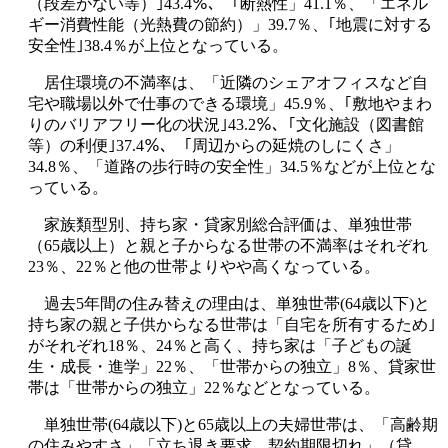
（段差がない等）｣43.4％、「断熱性」41.1％、「エネル
ギー消費性能（光熱費の節約）」39.7％、｢地震に対する
安全性｣38.4％が上位となっている。
居住環境の不満率は、「近隣のシェアオフィスなど自
宅や職場以外で仕事のできる環境」45.9％、｢敷地やまわ
りのバリアフリー化の状況｣43.2％、｢文化施設（図書館
等）の利便｣37.4％、「周辺からの延焼のしにくさ」
34.8％、「道路の歩行時の安全性」34.5％などが上位とな
っている。
家族類型別、持ち家・貸家別総合評価は、単独世帯
（65歳以上）と親と子からなる世帯の不満率はそれぞれ
23％、22％と他の世帯よりやや高くなっている。
過去5年間の住み替えの理由は、単独世帯(64歳以下)と
持ち家の親と子供からなる世帯は「自宅を所有するため｣
がそれぞれ18％、24％と高く、持ち家は「子どもの誕
生・成長・進学」22％、「世帯からの独立」8％、貸家世
帯は「世帯からの独立」22％などとなっている。
単独世帯(64歳以下)と65歳以上の夫婦世帯は、「高齢期
の住みやすさ」「立ち退き要求、契約期限切れ」（貸