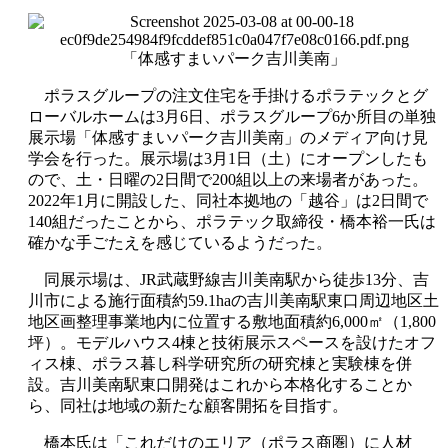
「体感すまいパーク吉川美南」
ポラスグループの注文住宅を手掛けるポラテックとグ
ローバルホームは3月6日、ポラスグループ6か所目の単独
展示場「体感すまいパーク吉川美南」のメディア向け見
学会を行った。展示場は3月1日（土）にオープンしたも
ので、土・日曜の2日間で200組以上の来場者があった。
2022年1月に開設した、同社本拠地の「越谷」は2日間で
140組だったことから、ポラテック取締役・橋本裕一氏は
確かな手ごたえを感じているようだった。
同展示場は、JR武蔵野線吉川美南駅から徒歩13分、吉
川市による施行面積約59.1haの吉川美南駅東口周辺地区土
地区画整理事業地内に位置する敷地面積約6,000㎡（1,800
坪）。モデルハウス4棟と技術展示スペースを設けたオフ
ィス棟、ポラス暮し科学研究所の研究棟と実験棟を併
設。吉川美南駅東口開発はこれから本格化することか
ら、同社は地域の新たな顧客開拓を目指す。
橋本氏は「これだけのエリア（ポラス商圏）に人材