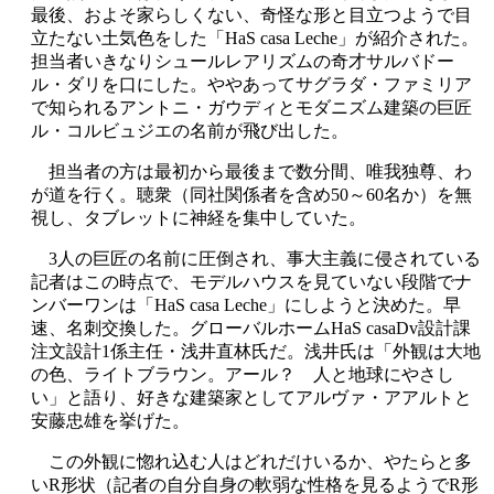
最後、およそ家らしくない、奇怪な形と目立つようで目
立たない土気色をした「HaS casa Leche」が紹介された。
担当者いきなりシュールレアリズムの奇才サルバドー
ル・ダリを口にした。ややあってサグラダ・ファミリア
で知られるアントニ・ガウディとモダニズム建築の巨匠
ル・コルビュジエの名前が飛び出した。
担当者の方は最初から最後まで数分間、唯我独尊、わ
が道を行く。聴衆（同社関係者を含め50～60名か）を無
視し、タブレットに神経を集中していた。
3人の巨匠の名前に圧倒され、事大主義に侵されている
記者はこの時点で、モデルハウスを見ていない段階でナ
ンバーワンは「HaS casa Leche」にしようと決めた。早
速、名刺交換した。グローバルホームHaS casaDv設計課
注文設計1係主任・浅井直林氏だ。浅井氏は「外観は大地
の色、ライトブラウン。アール？ 人と地球にやさし
い」と語り、好きな建築家としてアルヴァ・アアルトと
安藤忠雄を挙げた。
この外観に惚れ込む人はどれだけいるか、やたらと多
いR形状（記者の自分自身の軟弱な性格を見るようでR形