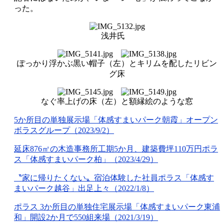
った。
浅井氏
ぽっかり浮かぶ黒い帽子（左）とキリムを配したリビン
グ床
なぐ率上げの床（左）と額縁絵のような窓
5か所目の単独展示場「体感すまいパーク朝霞」オープン
ボラスグループ（2023/9/2）
延床876㎡の木造事務所工期5か月、建築費坪110万円ポラ
ス「体感すまいパーク柏」（2023/4/29）
〝家に帰りたくない〟宿泊体験した社員ポラス「体感す
まいパーク越谷」出足上々（2022/1/8）
ポラス 3か所目の単独住宅展示場「体感すまいパーク東浦
和」開設2か月で550組来場（2021/3/19）