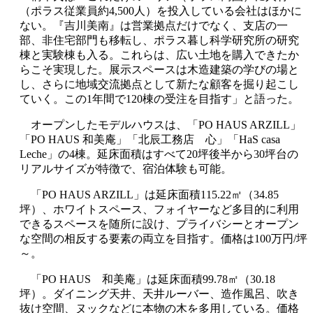
（ポラス従業員約4,500人）を投入している会社はほかに
ない。『吉川美南』は営業拠点だけでなく、支店の一
部、非住宅部門も移転し、ポラス暮し科学研究所の研究
棟と実験棟も入る。これらは、広い土地を購入できたか
らこそ実現した。展示スペースは木造建築の学びの場と
し、さらに地域交流拠点として新たな顧客を掘り起こし
ていく。この1年間で120棟の受注を目指す」と語った。
オープンしたモデルハウスは、「PO HAUS ARZILL」
「PO HAUS 和美庵」「北辰工務店 心」「HaS casa
Leche」の4棟。延床面積はすべて20坪後半から30坪台の
リアルサイズが特徴で、宿泊体験も可能。
「PO HAUS ARZILL」は延床面積115.22㎡（34.85
坪）、ホワイトスペース、フォイヤーなど多目的に利用
できるスペースを随所に設け、プライバシーとオープン
な空間の相反する要素の両立を目指す。価格は100万円/坪
～。
「PO HAUS 和美庵」は延床面積99.78㎡（30.18
坪）。ダイニング天井、天井ルーバー、造作風呂、吹き
抜け空間、ヌックなどに本物の木を多用している。価格