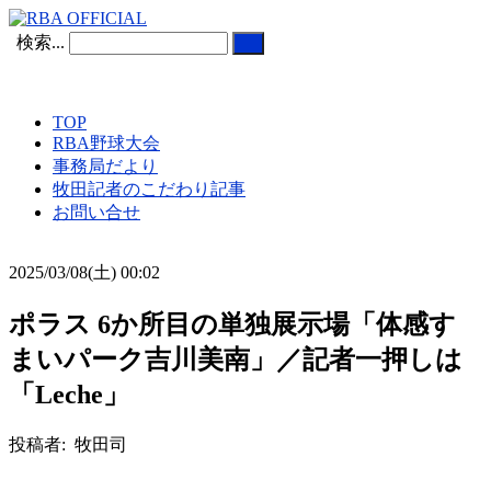
検索...
TOP
RBA野球大会
事務局だより
牧田記者のこだわり記事
お問い合せ
2025/03/08(土) 00:02
ポラス 6か所目の単独展示場「体感す
まいパーク吉川美南」／記者一押しは
「Leche」
投稿者: 牧田司