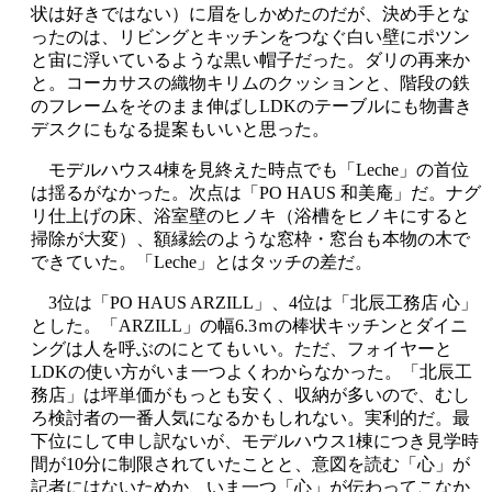
状は好きではない）に眉をしかめたのだが、決め手とな
ったのは、リビングとキッチンをつなぐ白い壁にポツン
と宙に浮いているような黒い帽子だった。ダリの再来か
と。コーカサスの織物キリムのクッションと、階段の鉄
のフレームをそのまま伸ばしLDKのテーブルにも物書き
デスクにもなる提案もいいと思った。
モデルハウス4棟を見終えた時点でも「Leche」の首位
は揺るがなかった。次点は「PO HAUS 和美庵」だ。ナグ
リ仕上げの床、浴室壁のヒノキ（浴槽をヒノキにすると
掃除が大変）、額縁絵のような窓枠・窓台も本物の木で
できていた。「Leche」とはタッチの差だ。
3位は「PO HAUS ARZILL」、4位は「北辰工務店 心」
とした。「ARZILL」の幅6.3ｍの棒状キッチンとダイニ
ングは人を呼ぶのにとてもいい。ただ、フォイヤーと
LDKの使い方がいま一つよくわからなかった。「北辰工
務店」は坪単価がもっとも安く、収納が多いので、むし
ろ検討者の一番人気になるかもしれない。実利的だ。最
下位にして申し訳ないが、モデルハウス1棟につき見学時
間が10分に制限されていたことと、意図を読む「心」が
記者にはないためか、いま一つ「心」が伝わってこなか