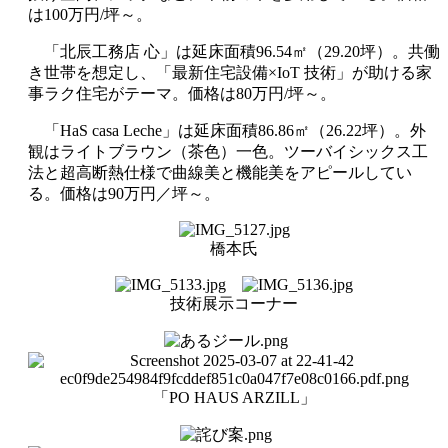
は100万円/坪～。
「北辰工務店 心」は延床面積96.54㎡（29.20坪）。共働
き世帯を想定し、「最新住宅設備×IoT 技術」が助ける家
事ラク住宅がテーマ。価格は80万円/坪～。
「HaS casa Leche」は延床面積86.86㎡（26.22坪）。外
観はライトブラウン（茶色）一色。ツーバイシックス工
法と超高断熱仕様で曲線美と機能美をアピールしてい
る。価格は90万円／坪～。
橋本氏
技術展示コーナー
「PO HAUS ARZILL」