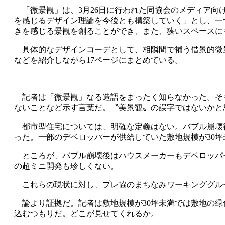
「微景観」は、
3
月
26
日に行われた同協会のメディア向
を感じるデザイン理論を今後とも構築していく」とし、一
きを感じる景観を創ることができ、また、狭いスペースに
具体的なデザインコーデとして、相隣間で補う借景的微
などを紹介しながら
17
ページにまとめている。
記者は「微景観」なる造語をまったく知らなかった。そ
ないことなど示す言葉だ。〝美景観〟の誤字ではないかと
都市型住宅については、明確な定義はない。バブル崩壊
った。一部のデベロッパーが供給していた敷地規模が
30
坪
ところが、バブル崩壊後はハウスメーカーもデベロッパ
の超ミニ開発も珍しくない。
これらの現状に対し、プレ協のまちなみワーキンググル
論より証拠だ。記者は敷地規模が
30
坪未満では敷地の緑
込むつもりだ。どこが見せてくれるか。