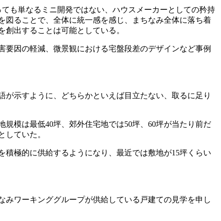
っても単なるミニ開発ではない、ハウスメーカーとしての矜持
を図ることで、全体に統一感を感じ、まちなみ全体に落ち着
を創出することは可能としている。
害要因の軽減、微景観における宅盤段差のデザインなど事例
語が示すように、どちらかといえば目立たない、取るに足り
地規模は最低
40
坪、郊外住宅地では
50
坪、
60
坪が当たり前だ
としていた。
を積極的に供給するようになり、最近では敷地が
15
坪くらい
なみワーキンググループが供給している戸建ての見学を申し