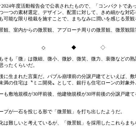
け
2024
年度活動報告会で公表されたもので、「コンパクトであ
つ一つの素材選定、デザイン、配置に対して、きめ細かな対応
も可能な限り植栽を施すことで、まちなみに潤いを感じる景観
景観、室内からの微景観、アプローチ周りの微景観、微景観阻
◇
◆ ◇
もそも「微」は微細、微小、微妙、微笑、微力、衰微などの熟
思ったくらいだ。
後に生まれた言葉だ。バブル崩壊前の分譲戸建てといえば、敷
未満の住宅は〝ミニ開発〟として、銀行も住宅ローンの対象外
ーも敷地規模が
30
坪前後、他建物規模が
30
坪前後の分譲戸建て
ープが一石を投じる形で「微景観」を打ち出したようだ。
化は難しいと考えているが、「微景観」を採用したこれらまち