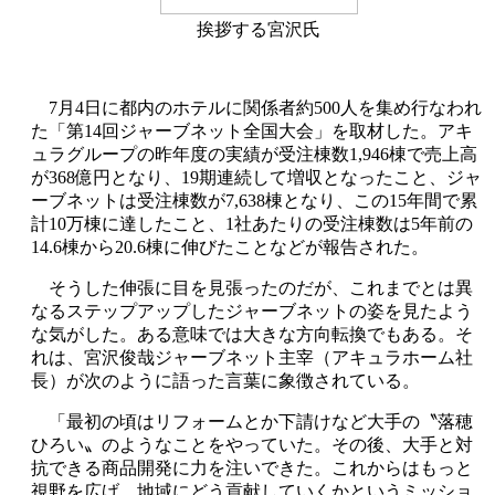
挨拶する宮沢氏
7月4日に都内のホテルに関係者約500人を集め行なわれ
た「第14回ジャーブネット全国大会」を取材した。アキ
ュラグループの昨年度の実績が受注棟数1,946棟で売上高
が368億円となり、19期連続して増収となったこと、ジャ
ーブネットは受注棟数が7,638棟となり、この15年間で累
計10万棟に達したこと、1社あたりの受注棟数は5年前の
14.6棟から20.6棟に伸びたことなどが報告された。
そうした伸張に目を見張ったのだが、これまでとは異
なるステップアップしたジャーブネットの姿を見たよう
な気がした。ある意味では大きな方向転換でもある。そ
れは、宮沢俊哉ジャーブネット主宰（アキュラホーム社
長）が次のように語った言葉に象徴されている。
「最初の頃はリフォームとか下請けなど大手の〝落穂
ひろい〟のようなことをやっていた。その後、大手と対
抗できる商品開発に力を注いできた。これからはもっと
視野を広げ、地域にどう貢献していくかというミッショ