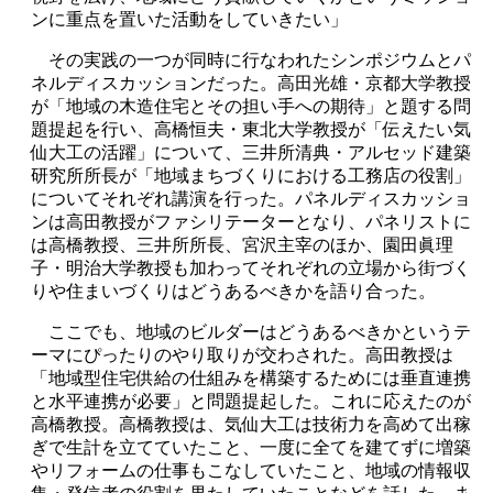
ンに重点を置いた活動をしていきたい」
その実践の一つが同時に行なわれたシンポジウムとパ
ネルディスカッションだった。高田光雄・京都大学教授
が「地域の木造住宅とその担い手への期待」と題する問
題提起を行い、高橋恒夫・東北大学教授が「伝えたい気
仙大工の活躍」について、三井所清典・アルセッド建築
研究所所長が「地域まちづくりにおける工務店の役割」
についてそれぞれ講演を行った。パネルディスカッショ
ンは高田教授がファシリテーターとなり、パネリストに
は高橋教授、三井所所長、宮沢主宰のほか、園田眞理
子・明治大学教授も加わってそれぞれの立場から街づく
りや住まいづくりはどうあるべきかを語り合った。
ここでも、地域のビルダーはどうあるべきかというテ
ーマにぴったりのやり取りが交わされた。高田教授は
「地域型住宅供給の仕組みを構築するためには垂直連携
と水平連携が必要」と問題提起した。これに応えたのが
高橋教授。高橋教授は、気仙大工は技術力を高めて出稼
ぎで生計を立てていたこと、一度に全てを建てずに増築
やリフォームの仕事もこなしていたこと、地域の情報収