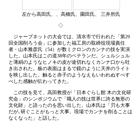
左から高田氏、、高橋氏、園田氏、 三井所氏
◇
ジャーブネットの大会では、清水市で行われた「第29
回全国削ろう会」に参加した福工房の取締役現場責任
者・山本雅彦氏（54）が数ミクロンのカンナの技を実演
した。山本氏はこの道38年のベテランだ。シュルシュル
と薄絹のようなヒノキの皮が途切れなくカンナ口から吐
き出された。板の表面はまるで鏡のように天井のライト
を映し出した。触ると赤子のようなえもいわれぬすべす
べした感触が伝わってきた。
この技を見て、高田教授が「日本ぐらし館 木の文化研
究会」のシンポジウムで「職人の技は世界に誇る無形の
文化財」と語ったのを思い出した。山本氏は「刃も大事
だが､研ぐことがもっと大事。現場でカンナを削ることは
なくなった」と話した。